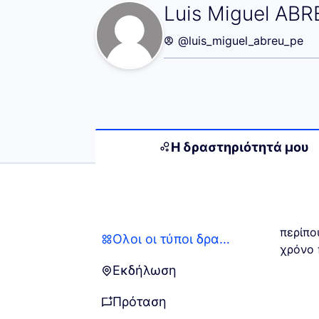
Η δραστηριότητά
Luis Miguel AB
@luis_miguel_abreu_pe
Η δραστηριότητά μου
περίπο
Όλοι οι τύποι δραστηριότητας
Όλοι οι τύποι δραστηριότητας
χρόνο 
Εκδήλωση
Εκδήλωση
Πρόταση
Πρόταση