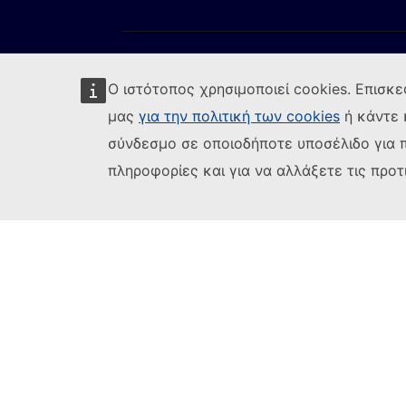
Ο ιστότοπος χρησιμοποιεί cookies. Επισκε
μας
για την πολιτική των cookies
ή κάντε 
σύνδεσμο σε οποιοδήποτε υποσέλιδο για 
Ακολουθήστε την Ευρωπαϊκή Επιτροπή
(Εξωτερική
Αναφορά τρωτού σημείου ΤΠ
Γλώσσες σ
πληροφορίες και για να αλλάξετε τις προτ
(Εξω
Ανακοίνωση νομικού περιεχομένου
Δυ