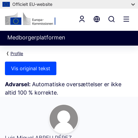
Officielt EU-website
Medborgerplatformen
Profile
Vis original tekst
Advarsel:
Automatiske oversættelser er ikke
altid 100 % korrekte.
Min aktivitet (Luis Miguel ABREU PÉREZ)
Luis Miguel ABREU PÉREZ