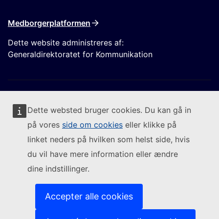
Medborgerplatformen
Dette website administreres af:
Generaldirektoratet for Kommunikation
Dette websted bruger cookies. Du kan gå in
på vores
side om cookies
eller klikke på
Følg Europa-Kommissionen
linket neders på hvilken som helst side, hvis
du vil have mere information eller ændre
(Eksternt link)
Kontakt os
dine indstillinger.
(Eksternt link)
Indberet en IT-sårbarhed
(Eksternt link)
Sprog på vores websites
(Eksternt link)
Cookies
Accepter alle cookies
(Eksternt link)
Databeskyttelsespolitik
(Eksternt link)
Juridisk meddelelse