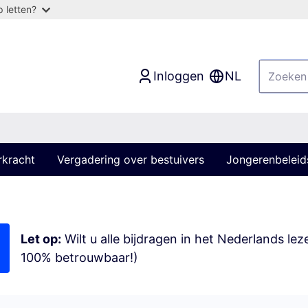
 letten?
Inloggen
NL
rkracht
Vergadering over bestuivers
Jongerenbeleid
Let op:
Wilt u alle bijdragen in het Nederlands le
100% betrouwbaar!)