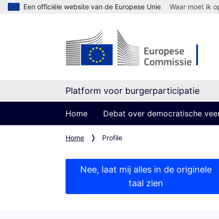
Een officiële website van de Europese Unie
Waar moet ik op
Platform voor burgerparticipatie
Home
Debat over democratische vee
Home
Profile
Nee, laat mij alles in de originele
taal zien