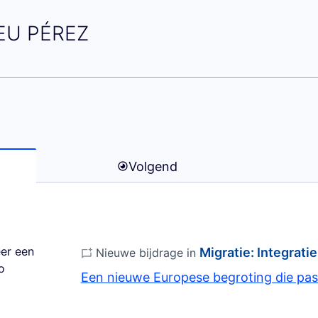
(Luis Miguel ABREU PÉREZ)
REU PÉREZ
Volgend
er een
Migratie: Integrati
Nieuwe bijdrage in
o
Een nieuwe Europese begroting die past