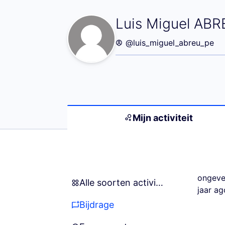
Mijn activiteit 
Luis Miguel AB
@luis_miguel_abreu_pe
Mijn activiteit
ongeve
Alle soorten activiteiten
Alle soorten activiteiten
jaar ag
Bijdrage
Bijdrage