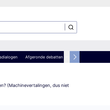
sdialogen
Afgeronde debatten
zen? (Machinevertalingen, dus niet