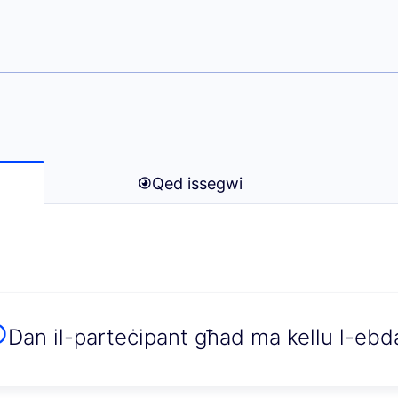
 (Lauri Lepik)
Qed issegwi
Dan il-parteċipant għad ma kellu l-ebda 