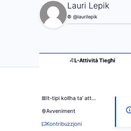
L-Attività Tiegħi
Lauri Lepik
@laurilepik
L-Attività Tiegħi
It-tipi kollha ta’ attivitajiet
It-tipi kollha ta’ attivitajiet
Avveniment
Avveniment
Kontribuzzjoni
Kontribuzzjoni