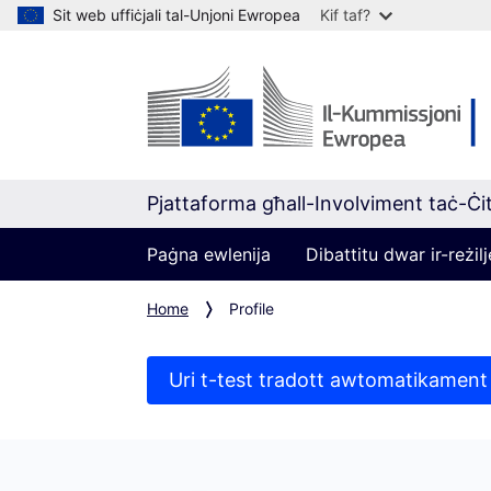
Sit web uffiċjali tal-Unjoni Ewropea
Kif taf?
Pjattaforma għall-Involviment taċ-Ċit
Paġna ewlenija
Dibattitu dwar ir-reżi
Home
Profile
Uri t-test tradott awtomatikament