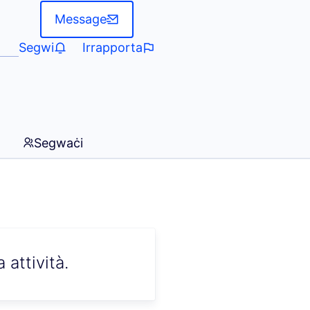
Message
Segwi
Irrapporta
Segwaċi
attività.