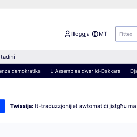
Illoggja
MT
tadini
ljenza demokratika
L-Assemblea dwar id-Dakkara
Dj
Twissija:
It-traduzzjonijiet awtomatiċi jistgħu ma