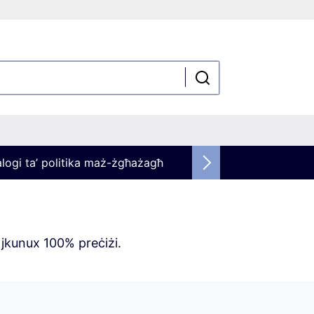
alogi ta’ politika maż-żgħażagħ
 jkunux 100% preċiżi.