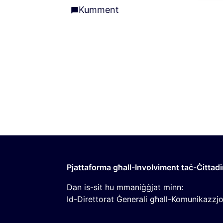
Kumment
Kumment
Pjattaforma għall-Involviment taċ-Ċittadi
Dan is-sit hu mmaniġġjat minn:
Id-Direttorat Ġenerali għall-Komunikazzjo