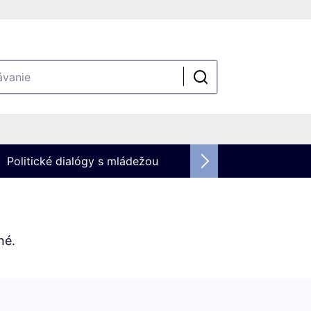
Politické dialógy s mládežou
né.