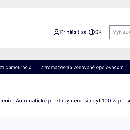
Prihlásiť sa
SK
sti demokracie
Zhromaždenie venované opeľovačom
nenie:
Automatické preklady nemusia byť 100 % pres