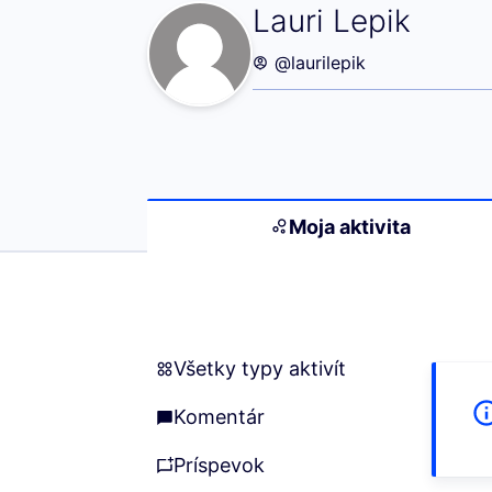
Moja aktivita (La
Lauri Lepik
@laurilepik
Moja aktivita
Všetky typy aktivít
Všetky typy aktivít
Komentár
Komentár
Príspevok
Príspevok