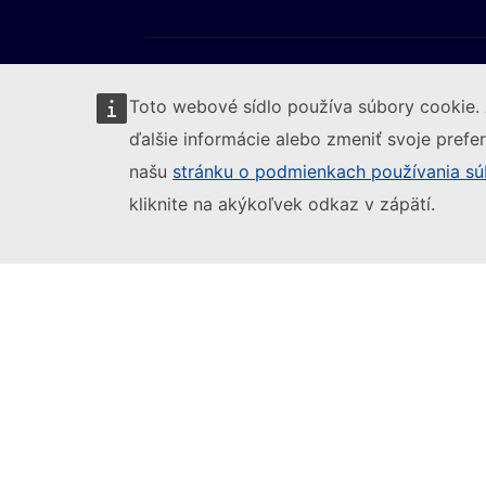
Toto webové sídlo používa súbory cookie. 
ďalšie informácie alebo zmeniť svoje prefer
našu
stránku o podmienkach používania sú
Sledujte Európsku komisiu
(Externý odkaz)
Nahlásiť IT zraniteľnosť
Jazyky na naši
kliknite na akýkoľvek odkaz v zápätí.
(Externý odkaz)
Právne upozornenie
Prístupnosť