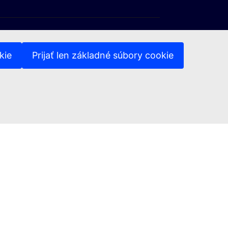
kie
Prijať len základné súbory cookie
(Externý odkaz)
y osobných údajov