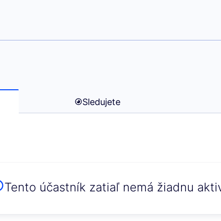
uri Lepik)
Sledujete
Tento účastník zatiaľ nemá žiadnu aktiv