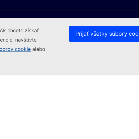
Ak chcete získať
Prijať všetky súbory coo
encie, navštívte
borov cookie
(Externý odkaz)
alebo
Kontakt
(Externý odkaz)
(Externý odkaz)
ch webových stránkach
Súbory cookies
Politika ochran