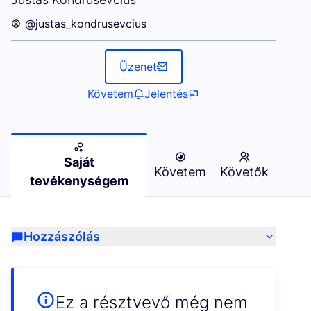
@justas_kondrusevcius
Üzenet
Követem
Jelentés
Saját
Követem
Követők
tevékenységem
Hozzászólás
Ez a résztvevő még nem