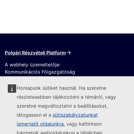
Polgári Részvételi Platform
A webhely üzemeltetője:
Kommunikációs Főigazgatóság
Honlapunk sütiket használ. Ha szeretne
részletesebben tájékozódni a témáról, vagy
szeretné megváltoztatni a beállításokat,
látogasson el a
sütiszabályzatunkat
Kövesse az Európai Bizottságot
ismertető oldalunkra
, vagy kattintson
bármelyik weboldalunkon a láblécben