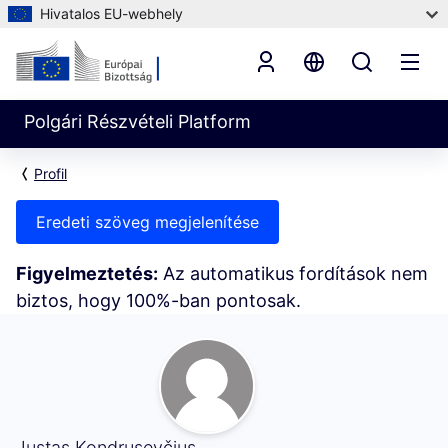
Hivatalos EU-webhely
Polgári Részvételi Platform
Profil
Eredeti szöveg megjelenítése
Figyelmeztetés:
Az automatikus fordítások nem
biztos, hogy 100%-ban pontosak.
Saját tevékenységem (Justas Kondrusevčius)
Justas Kondrusevčius