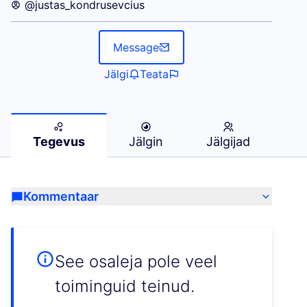
@justas_kondrusevcius
Message
Jälgi
Teata
Tegevus
Jälgin
Jälgijad
Kommentaar
See osaleja pole veel
toiminguid teinud.