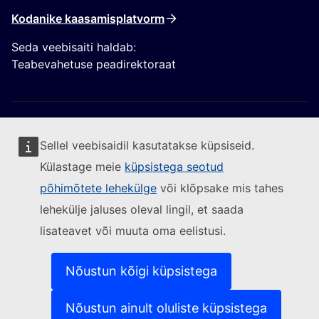
Kodanike kaasamisplatvorm
Seda veebisaiti haldab:
Teabevahetuse peadirektoraat
Sellel veebisaidil kasutatakse küpsiseid.
Külastage meie
küpsistega seotud
Jälgige Euroopa Komisjoni
põhimõtete lehekülge
või klõpsake mis tahes
lehekülje jaluses oleval lingil, et saada
(Välislink)
Võtke meiega ühendust
lisateavet või muuta oma eelistusi.
(Välislink)
Teatage turvanõrkusest
(Välislink)
Keeled meie veebisaitidel
(Välislink)
Küpsised
Nõustun kõigi küpsistega
(Välislink)
Isikuandmete kaitse
(Välislink)
Õigusteave
Nõustun ainult oluliste küpsistega
Juurdepääsetavus