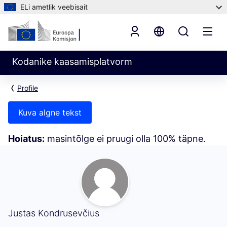
ELi ametlik veebisait
Kodanike kaasamisplatvorm
Profile
Kuva algne tekst
Hoiatus:
masintõlge ei pruugi olla 100% täpne.
Tegevus (Justas Kondrusevčius)
Justas Kondrusevčius