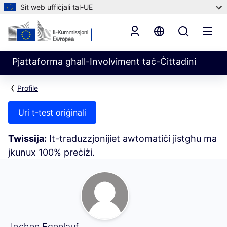
Sit web uffiċjali tal-UE
Pjattaforma għall-Involviment taċ-Ċittadini
Profile
Uri t-test oriġinali
Twissija:
It-traduzzjonijiet awtomatiċi jistgħu ma
jkunux 100% preċiżi.
L-Attività Tiegħi (Jochen Egenlauf)
Jochen Egenlauf