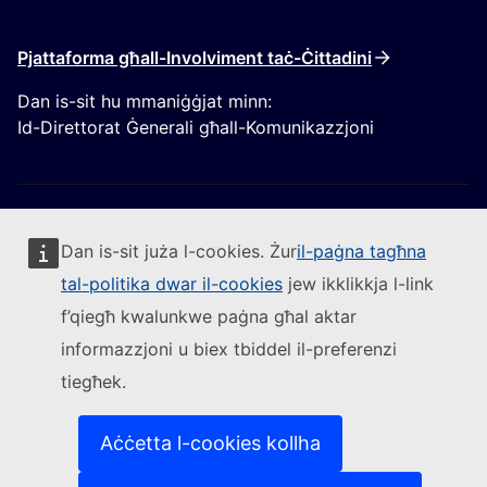
Pjattaforma għall-Involviment taċ-Ċittadini
Dan is-sit hu mmaniġġjat minn:
Id-Direttorat Ġenerali għall-Komunikazzjoni
Dan is-sit juża l-cookies. Żur
il-paġna tagħna
tal-politika dwar il-cookies
jew ikklikkja l-link
Segwi lill-Kummissjoni Ewropea
f’qiegħ kwalunkwe paġna għal aktar
informazzjoni u biex tbiddel il-preferenzi
(Link esterna)
Ikkuntattjana
tiegħek.
(Link esterna)
Irrapporta vulnerabbiltà tal-IT
(Link esterna)
Il-lingwi fuq is-siti web tagħna
(Link esterna)
Cookies
Aċċetta l-cookies kollha
(Link esterna)
Politika ta’ privatezza