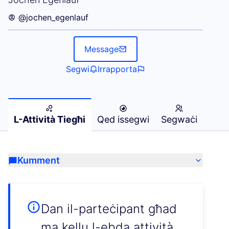
@jochen_egenlauf
Message
Segwi
Irrapporta
L-Attività Tiegħi
Qed issegwi
Segwaċi
Kumment
Dan il-parteċipant għad
ma kellu l-ebda attività.