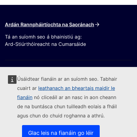
Ardán Rannpháirtíochta na Saoránach
Tá an suíomh seo á bhainistiú ag:
Ard-Stiúrthóireacht na Cumarsáide
Úsáidtear fianáin ar an suíomh seo. Tabhair
cuairt ar
leathanach an bheartais maidir le
Lean an Coimisiún Eorpach
fianáin
nó cliceáil ar an nasc in aon cheann
de na buntásca chun tuilleadh eolais a fháil
(External link)
Sonraí teagmhála
agus chun do chuid roghanna a athrú.
(External link)
Leochaileacht TF a thuairisciú
(External link)
Teangacha ar ár suíomhanna gréasáin
(External link)
Fianáin
Glac leis na fianáin go léir