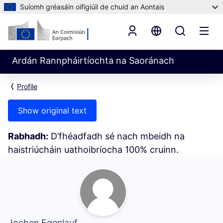
Suíomh gréasáin oifigiúil de chuid an Aontais
Ardán Rannpháirtíochta na Saoránach
Profile
Show original text
Rabhadh:
D’fhéadfadh sé nach mbeidh na
haistriúcháin uathoibríocha 100% cruinn.
Mo Ghníomhaíocht (Jochen Egenlauf)
Jochen Egenlauf