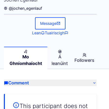
@jochen_egenlauf
Message
Lean
Tuairiscigh
Mo
Á
Followers
Ghníomhaíocht
leanúint
Comment
This participant does not