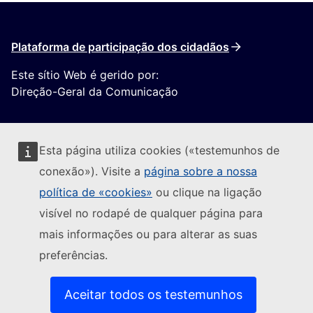
Plataforma de participação dos cidadãos
Este sítio Web é gerido por:
Direção-Geral da Comunicação
Esta página utiliza cookies («testemunhos de
conexão»). Visite a
página sobre a nossa
política de «cookies»
ou clique na ligação
Seguir a Comissão Europeia
visível no rodapé de qualquer página para
mais informações ou para alterar as suas
(Ligação externa)
Contacte-nos
preferências.
(Ligação exte
Comunicar uma vulnerabilidade informática
(Ligação externa)
Línguas dos nossos websites
(Ligação externa)
Cookies
Aceitar todos os testemunhos
(Ligação externa)
Política de privacidade