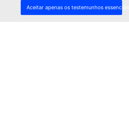
(Ligação externa)
Advertência jurídica
Aceitar apenas os testemunhos essenciai
Acessibilidade