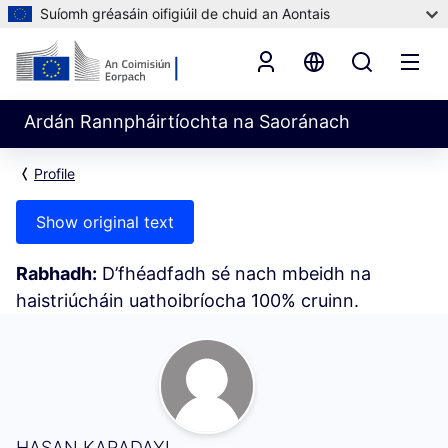
Suíomh gréasáin oifigiúil de chuid an Aontais
Ardán Rannpháirtíochta na Saoránach
Profile
Show original text
Rabhadh:
D’fhéadfadh sé nach mbeidh na
haistriúcháin uathoibríocha 100% cruinn.
Mo Ghníomhaíocht (HASAN KARADAYI)
HASAN KARADAYI