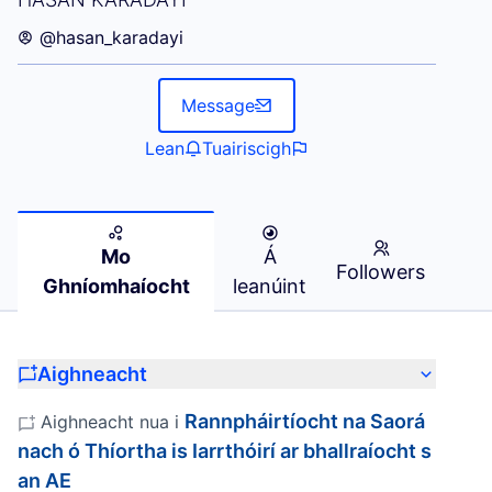
@hasan_karadayi
Message
Lean
Tuairiscigh
Mo
Á
Followers
Ghníomhaíocht
leanúint
Aighneacht
Rannpháirtíocht na Saorá
Aighneacht nua i
nach ó Thíortha is Iarrthóirí ar bhallraíocht s
an AE