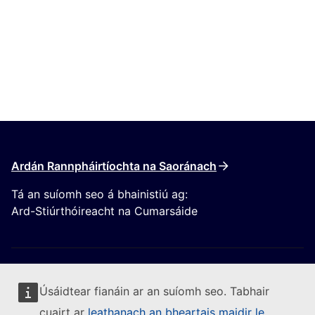
Ardán Rannpháirtíochta na Saoránach
Tá an suíomh seo á bhainistiú ag:
Ard-Stiúrthóireacht na Cumarsáide
Úsáidtear fianáin ar an suíomh seo. Tabhair
cuairt ar
leathanach an bheartais maidir le