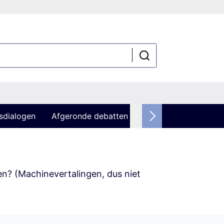
sdialogen
Afgeronde debatten
zen? (Machinevertalingen, dus niet