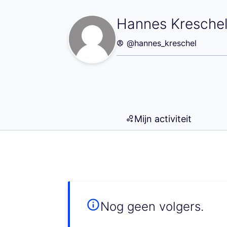
Volgers (Hannes
Hannes Kresche
@hannes_kreschel
Mijn activiteit
Nog geen volgers.