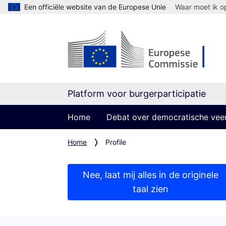
Een officiële website van de Europese Unie
Waar moet ik op
Platform voor burgerparticipatie
Home
Debat over democratische vee
Home
Profile
Nee, laat mij alles in de originele
taal zien