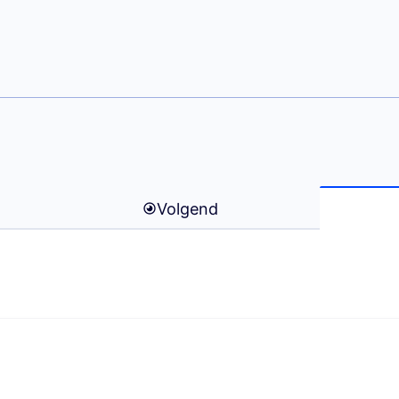
 Kreschel)
l
Volgend