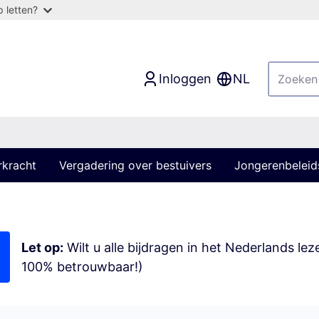
 letten?
Inloggen
NL
rkracht
Vergadering over bestuivers
Jongerenbeleid
Let op:
Wilt u alle bijdragen in het Nederlands le
100% betrouwbaar!)