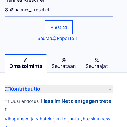
@hannes_kreschel
Viesti
Seuraa
Raportoi
Oma toiminta
Seurataan
Seuraajat
Kontribuutio
Hass im Netz entgegen trete
Uusi ehdotus:
n
Vihapuheen ja vihatekojen torjunta yhteiskunnass
a