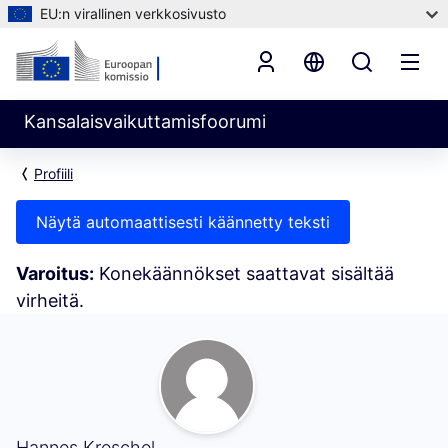
EU:n virallinen verkkosivusto
Kansalaisvaikuttamisfoorumi
Profiili
Näytä automaattisesti käännetty teksti
Varoitus:
Konekäännökset saattavat sisältää
virheitä.
Oma toiminta (Hannes Kreschel)
Hannes Kreschel