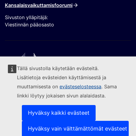
Kansalaisvaikuttamisfoorumi
Sivuston ylläpitäjä:
Viestinnän pääosasto
Tällä sivustolla käytetään evästeitä.
Seuraa Euroopan komissiota
Lisätietoja evästeiden käyttämisestä ja
muuttamisesta on
evästeselosteessa
. Sama
(Ulkoinen linkki)
Yhteydenotot
linkki löytyy jokaisen sivun alalaidasta.
(Ulkoinen linkki)
Ilmoita IT-haavoittuvuudesta
(Ulkoinen linkki)
Sivustojen kielivalikoima
(Ulkoinen linkki)
Evästeet
Hyväksy kaikki evästeet
(Ulkoinen linkki)
Tietosuojaperiaatteet
(Ulkoinen linkki)
Oikeudellinen huomautus
Hyväksy vain välttämättömät evästeet
Saavutettavuus