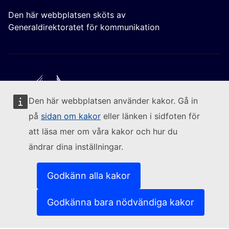
Den här webbplatsen sköts av
Generaldirektoratet för kommunikation
Den här webbplatsen använder kakor. Gå in
Följ kommissionen
på
sidan om kakor
eller länken i sidfoten för
att läsa mer om våra kakor och hur du
(Extern länk)
Kontakta oss
ändrar dina inställningar.
(Extern länk)
Rapportera sårbarheter i it-systemen
(Extern länk)
Språkpolicy för våra webbplatser
(Extern länk)
Kakor (cookies)
Godkänn alla kakor
(Extern länk)
Integritetspolicy
(Extern länk)
Rättsligt meddelande
Godkänna bara nödvändiga kakor
Tillgänglighet