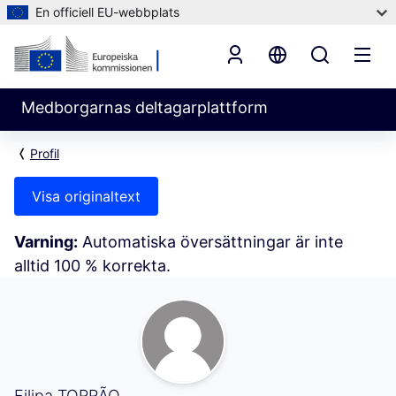
En officiell EU-webbplats
Medborgarnas deltagarplattform
Profil
Visa originaltext
Varning:
Automatiska översättningar är inte
alltid 100 % korrekta.
Min aktivitet (Filipa TORRÃO)
Filipa TORRÃO