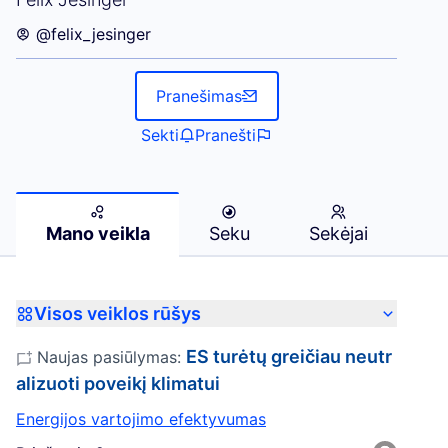
@felix_jesinger
Pranešimas
Sekti
Pranešti
Mano veikla
Seku
Sekėjai
Visos veiklos rūšys
ES turėtų greičiau neutr
Naujas pasiūlymas:
alizuoti poveikį klimatui
Energijos vartojimo efektyvumas