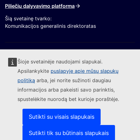
Piliečių dalyvavimo platforma
Šią svetainę tvarko:
Komunikacijos generalinis direktoratas
Šioje svetainėje naudojami slapukai.
Apsilankykite
puslapyje apie mūsų slapukų
Sekite Europos Komisijos naujienas
politiką
arba, jei norite sužinoti daugiau
informacijos arba pakeisti savo parinktis,
(Išorės nuoroda)
Susisiekite su mumis
spustelėkite nuorodą bet kurioje poraštėje.
(Išorės nuoroda)
Pranešti apie IT pažeidžiamumą
(Išorės nuoroda)
Kalbos mūsų interneto svetainėse
(Išorės nuoroda)
Slapukai
Sutikti su visais slapukais
(Išorės nuoroda)
Privatumo politika
(Išorės nuoroda)
Teisinis pranešimas
Sutikti tik su būtinais slapukais
Prieinamumas