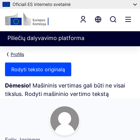
Oficiali ES interneto svetainė
Piliečių dalyvavimo platforma
Profilis
Rodyti teksto originalą
Dėmesio!
Mašininis vertimas gali būti ne visai
tikslus. Rodyti mašininio vertimo tekstą
Mano veikla (Felix Jesinger)
Felix Jesinger