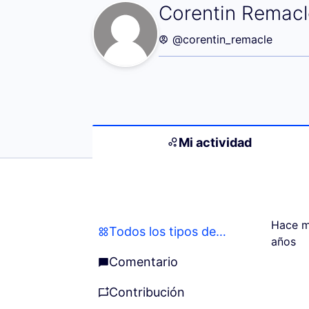
Mi actividad (Co
Corentin Remacl
@corentin_remacle
Mi actividad
Hace m
Todos los tipos de actividades
Todos los tipos de actividades
años
Comentario
Comentario
Contribución
Contribución