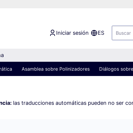
Iniciar sesión
ES
na
rática
Asamblea sobre Polinizadores
Diálogos sobre
ncia:
las traducciones automáticas pueden no ser c