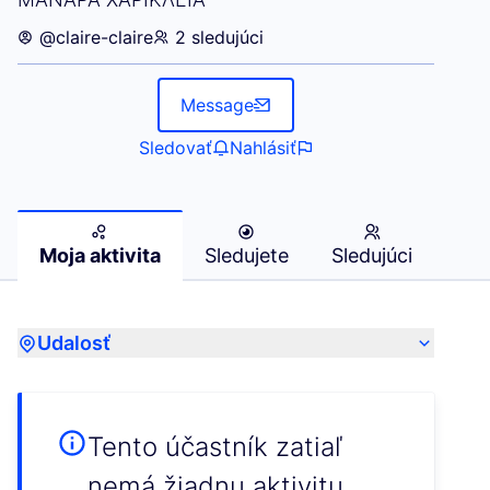
@claire-claire
2 sledujúci
Message
Sledovať
Nahlásiť
Moja aktivita
Sledujete
Sledujúci
Udalosť
Tento účastník zatiaľ
nemá žiadnu aktivitu.