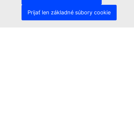
(Externý odkaz)
Politika ochrany osobných údajov
(Externý odkaz)
Právne upozornenie
Prijať len základné súbory cookie
Prístupnosť