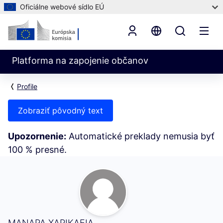
Oficiálne webové sídlo EÚ
Platforma na zapojenie občanov
Profile
Zobraziť pôvodný text
Upozornenie:
Automatické preklady nemusia byť
100 % presné.
Moja aktivita (ΜΑΝΑΡΑ ΧΑΡΙΚΛΕΙΑ)
ΜΑΝΑΡΑ ΧΑΡΙΚΛΕΙΑ