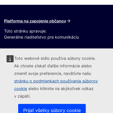
Platforma na zapojenie občanov
Túto stránku spravuje:
Generálne riaditeľstvo pre komunikáciu
Toto webové sídlo používa súbory cookie.
Ak chcete získať ďalšie informácie alebo
zmeniť svoje preferencie, navštívte našu
Sledujte Európsku komisiu
stránku o podmienkach používania súborov
cookie
alebo kliknite na akýkoľvek odkaz
(Externý odkaz)
Kontakt
v zápätí.
(Externý odkaz)
Nahlásiť IT zraniteľnosť
(Externý odkaz)
Jazyky na našich webových stránkach
(Externý odkaz)
Súbory cookies
Prijať všetky súbory cookie