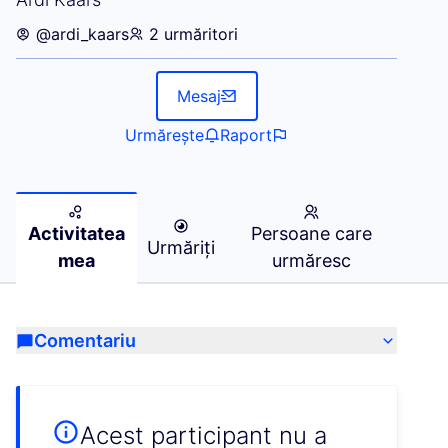
@ardi_kaars
2 urmăritori
Mesaj
Urmărește
Raport
Activitatea
Persoane care
Urmăriți
mea
urmăresc
Comentariu
Acest participant nu a