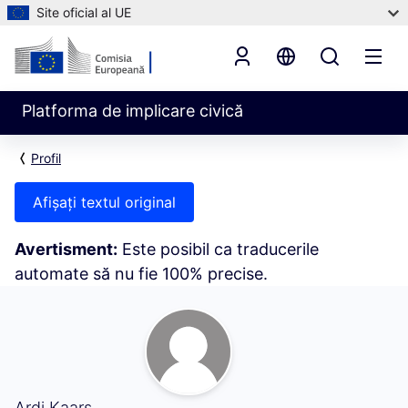
Site oficial al UE
Platforma de implicare civică
Profil
Afișați textul original
Avertisment:
Este posibil ca traducerile
automate să nu fie 100% precise.
Activitatea mea (Ardi Kaars)
Ardi Kaars