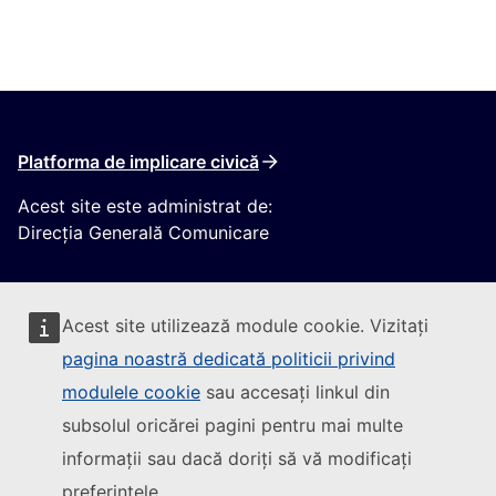
Platforma de implicare civică
Acest site este administrat de:
Direcția Generală Comunicare
Acest site utilizează module cookie. Vizitați
pagina noastră dedicată politicii privind
modulele cookie
sau accesați linkul din
Urmăriți Comisia Europeană
subsolul oricărei pagini pentru mai multe
informații sau dacă doriți să vă modificați
(Link extern)
Contactați-ne
preferințele.
(Link extern)
Semnalați o vulnerabilitate informatică