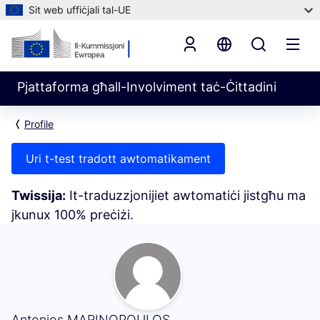
Sit web uffiċjali tal-UE
Pjattaforma għall-Involviment taċ-Ċittadini
Profile
Uri t-test tradott awtomatikament
Twissija:
It-traduzzjonijiet awtomatiċi jistgħu ma
jkunux 100% preċiżi.
L-Attività Tiegħi (Antonios MARINOPOULOS)
Antonios MARINOPOULOS