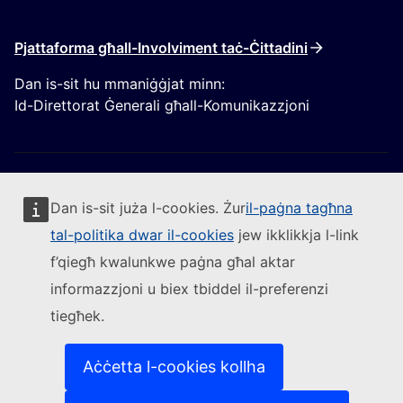
Pjattaforma għall-Involviment taċ-Ċittadini
Dan is-sit hu mmaniġġjat minn:
Id-Direttorat Ġenerali għall-Komunikazzjoni
Dan is-sit juża l-cookies. Żur
il-paġna tagħna
tal-politika dwar il-cookies
jew ikklikkja l-link
Segwi lill-Kummissjoni Ewropea
f’qiegħ kwalunkwe paġna għal aktar
informazzjoni u biex tbiddel il-preferenzi
(Link esterna)
Ikkuntattjana
tiegħek.
(Link esterna)
Irrapporta vulnerabbiltà tal-IT
(Link esterna)
Il-lingwi fuq is-siti web tagħna
(Link esterna)
Cookies
Aċċetta l-cookies kollha
(Link esterna)
Politika ta’ privatezza