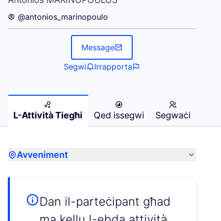
@antonios_marinopoulo
Message
Segwi
Irrapporta
L-Attività Tiegħi
Qed issegwi
Segwaċi
Avveniment
Dan il-parteċipant għad
ma kellu l-ebda attività.