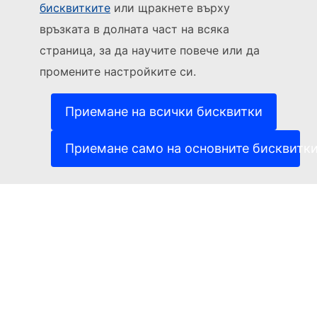
бисквитките
или щракнете върху
Sledujte Evropskou komisi
връзката в долната част на всяка
страница, за да научите повече или да
(Външна връзка)
За контакти
промените настройките си.
(Външна връзка)
Докладване на ИТ уязвимост
(Външна връзка)
Езици на нашите уебсайтове
(Външна връзка)
Бисквитки
Приемане на всички бисквитки
(Външна връзка)
Политика за поверителност
(Външна връзка)
Правна информация
Приемане само на основните бисквитк
Достъпност