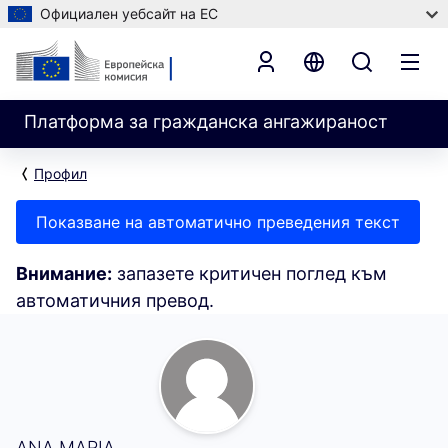
Официален уебсайт на ЕС
Платформа за гражданска ангажираност
Профил
Показване на автоматично преведения текст
Внимание:
запазете критичен поглед към
автоматичния превод.
Моята активност (ANA MARIA)
ANA MARIA