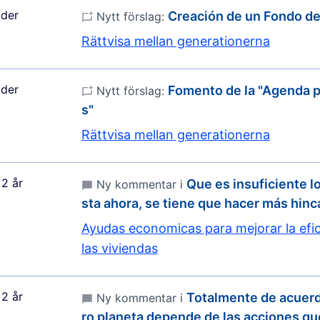
der
Creación de un Fondo d
Nytt förslag:
Rättvisa mellan generationerna
der
Fomento de la "Agenda p
Nytt förslag:
s"
Rättvisa mellan generationerna
2 år
Que es insuficiente l
Ny kommentar i
sta ahora, se tiene que hacer más hin
Ayudas economicas para mejorar la efic
las viviendas
2 år
Totalmente de acuerd
Ny kommentar i
ro planeta depende de las acciones q