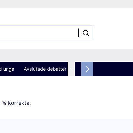
ed unga
Avslutade debatter
0 % korrekta.