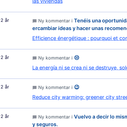
las viviendas
2 år
Tenéis una oportunid
Ny kommentar i
ercambiar ideas y hacer unas recome
Efficience énergétique : pourquoi et c
2 år
😒
Ny kommentar i
La energía ni se crea ni se destruye, so
2 år
😉
Ny kommentar i
Reduce city warming: greener city stre
2 år
Vuelvo a decir lo mi
Ny kommentar i
y seguros.