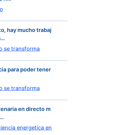
to
to, hay mucho trabaj
m…
lo se transforma
cia para poder tener
lo se transforma
lenaria en directo m
l…
iencia energetica en