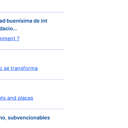
ad buenísima de int
ndacio…
omment ?
lo se transforma
ets and places
smo, subvencionables