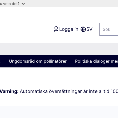
u veta det?
Logga in
SV
s
Ungdomsråd om pollinatörer
Politiska dialoger m
Varning:
Automatiska översättningar är inte alltid 10