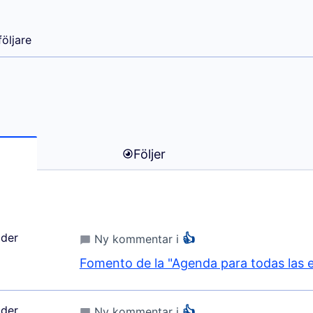
NA MARIA)
följare
Följer
der
👍
Ny kommentar i
Fomento de la "Agenda para todas las 
der
👍
Ny kommentar i