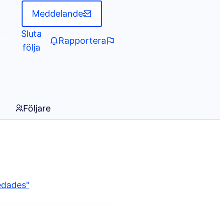
Meddelande
Sluta
Rapportera
följa
Följare
edades"