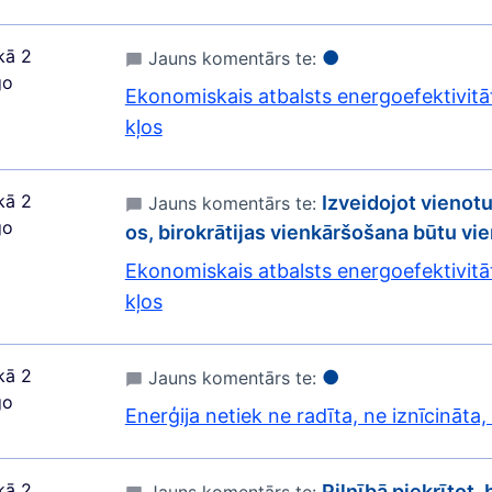
kā 2
●
Jauns komentārs te:
go
Ekonomiskais atbalsts energoefektivitā
kļos
kā 2
Izveidojot vienotu
Jauns komentārs te:
go
os, birokrātijas vienkāršošana būtu vi
Ekonomiskais atbalsts energoefektivitā
kļos
kā 2
●
Jauns komentārs te:
go
Enerģija netiek ne radīta, ne iznīcināta,
kā 2
Pilnībā piekrītot, 
Jauns komentārs te: