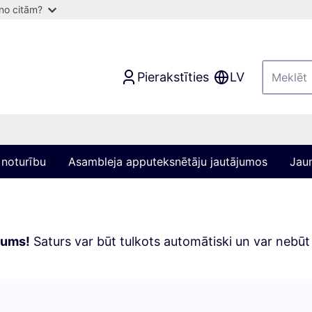
 no citām?
Pierakstīties
LV
 noturību
Asambleja apputeksnētāju jautājumos
Jaun
jums!
Saturs var būt tulkots automātiski un var nebūt p