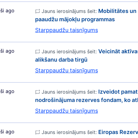
ši ago
Mobilitātes un
Jauns ierosinājums šeit:
paaudžu mājokļu programmas
Starppaudžu taisnīgums
ši ago
Veicināt aktīv
Jauns ierosinājums šeit:
alikšanu darba tirgū
Starppaudžu taisnīgums
ši ago
Izveidot pamat
Jauns ierosinājums šeit:
nodrošinājuma rezerves fondam, ko atb
Starppaudžu taisnīgums
ši ago
Eiropas Rezerv
Jauns ierosinājums šeit: