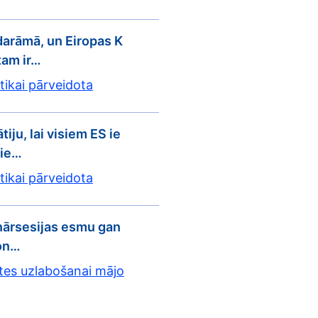
darāmā, un Eiropas K
tam ir…
 tikai pārveidota
iju, lai visiem ES ie
pie…
 tikai pārveidota
nārsesijas esmu gan
non…
tes uzlabošanai mājo