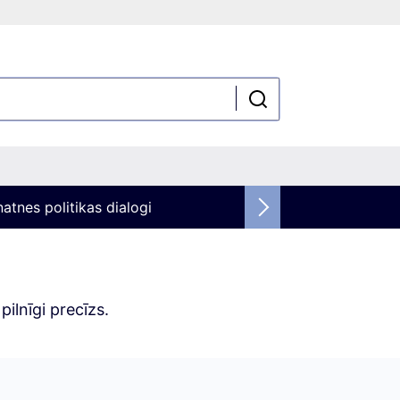
atnes politikas dialogi
ilnīgi precīzs.