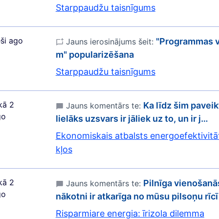
Starppaudžu taisnīgums
ši ago
"Programmas v
Jauns ierosinājums šeit:
m" popularizēšana
Starppaudžu taisnīgums
kā 2
Ka līdz šim paveik
Jauns komentārs te:
go
lielāks uzsvars ir jāliek uz to, un ir j…
Ekonomiskais atbalsts energoefektivitā
kļos
kā 2
Pilnīga vienošanā
Jauns komentārs te:
go
nākotni ir atkarīga no mūsu pilsoņu rī
Risparmiare energia: īrizola dilemma