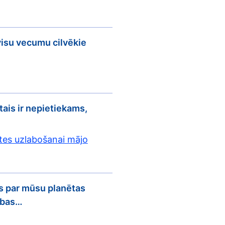
isu vecumu cilvēkie
tais ir nepietiekams,
tes uzlabošanai mājo
s par mūsu planētas
cības…