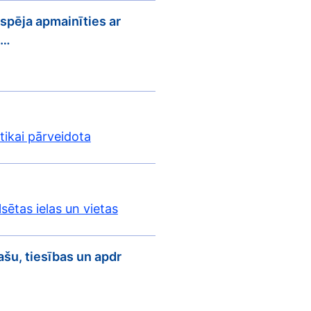
iespēja apmainīties ar
e…
 tikai pārveidota
sētas ielas un vietas
ašu, tiesības un apdr