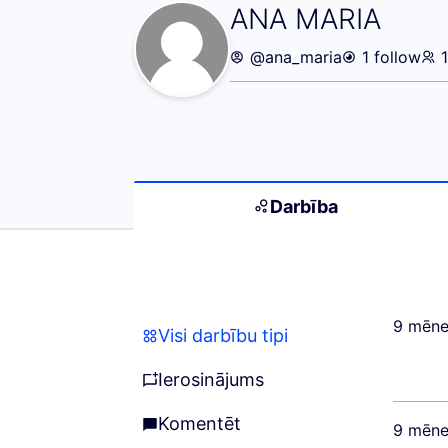
Darbība (ANA M
ANA MARIA
@ana_maria
1 follow
Darbība
9 mēne
Visi darbību tipi
Visi darbību tipi
Ierosinājums
Ierosinājums
Komentēt
9 mēne
Komentēt