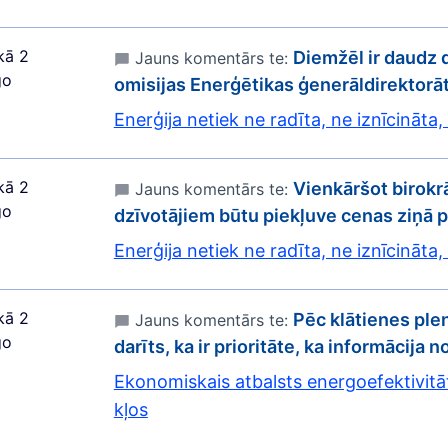
kā 2
Diemžēl ir daudz 
Jauns komentārs te:
go
omisijas Enerģētikas ģenerāldirektorā
Enerģija netiek ne radīta, ne iznīcināta,
kā 2
Vienkāršot birokrāt
Jauns komentārs te:
go
dzīvotājiem būtu piekļuve cenas ziņā 
Enerģija netiek ne radīta, ne iznīcināta,
kā 2
Pēc klātienes ple
Jauns komentārs te:
go
darīts, ka ir prioritāte, ka informācija 
Ekonomiskais atbalsts energoefektivitā
kļos