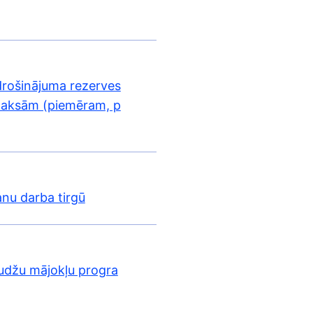
drošinājuma rezerves
maksām (piemēram, p
anu darba tirgū
audžu mājokļu progra