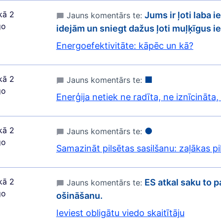
kā 2
Jums ir ļoti laba 
Jauns komentārs te:
go
idejām un sniegt dažus ļoti muļķīgus i
Energoefektivitāte: kāpēc un kā?
kā 2
■
Jauns komentārs te:
go
Enerģija netiek ne radīta, ne iznīcināta,
kā 2
●
Jauns komentārs te:
go
Samazināt pilsētas sasilšanu: zaļākas pil
kā 2
ES atkal saku to p
Jauns komentārs te:
go
ošināšanu.
Ieviest obligātu viedo skaitītāju