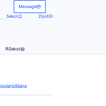
Message
Sekot
Ziņot
Sekotāji
opularizēšana