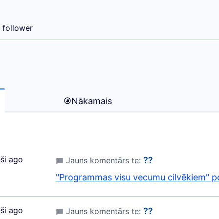
ARIA)
1 follower
Nākamais
ši ago
⁇
Jauns komentārs te:
"Programmas visu vecumu cilvēkiem" p
ši ago
⁇
Jauns komentārs te: