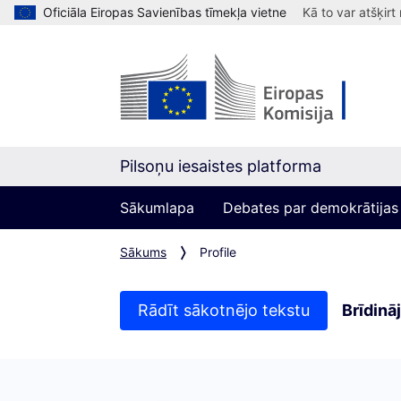
Oficiāla Eiropas Savienības tīmekļa vietne
Kā to var atšķirt
Pilsoņu iesaistes platforma
Sākumlapa
Debates par demokrātijas
Sākums
Profile
Rādīt sākotnējo tekstu
Brīdinā