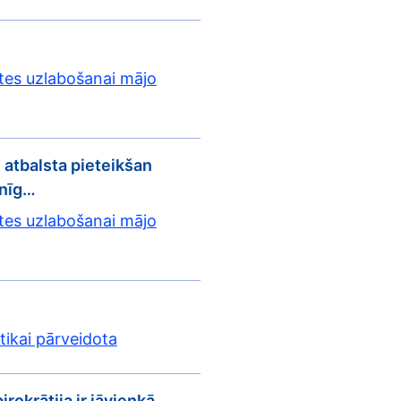
tes uzlabošanai mājo
 atbalsta pieteikšan
enīg…
tes uzlabošanai mājo
 tikai pārveidota
birokrātija ir jāvienkā