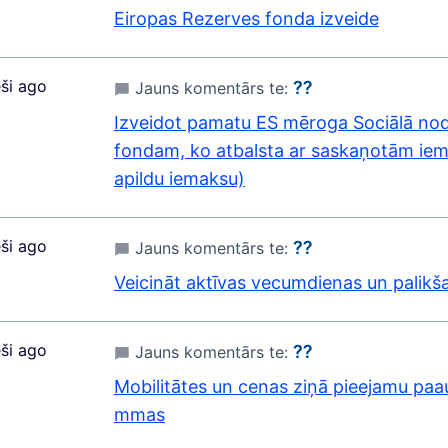
Eiropas Rezerves fonda izveide
ši ago
⁇
Jauns komentārs te:
Izveidot pamatu ES mēroga Sociālā no
fondam, ko atbalsta ar saskaņotām ie
apildu iemaksu)
ši ago
⁇
Jauns komentārs te:
Veicināt aktīvas vecumdienas un palikš
ši ago
⁇
Jauns komentārs te:
Mobilitātes un cenas ziņā pieejamu pa
mmas