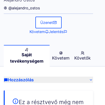
@alejandro_ostos
Üzenet
Követem
Jelentés
Saját
Követem
Követők
tevékenységem
Hozzászólás
Ez a résztvevő még nem