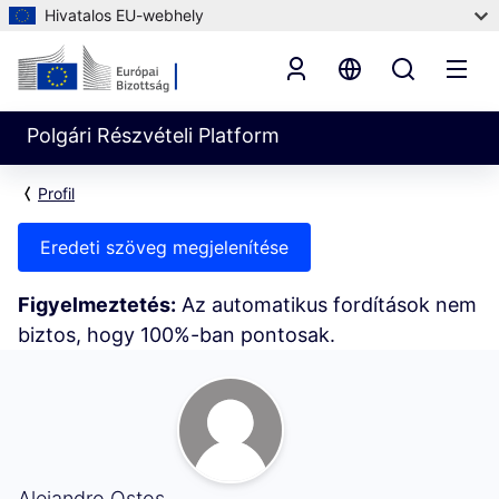
Hivatalos EU-webhely
Polgári Részvételi Platform
Profil
Eredeti szöveg megjelenítése
Figyelmeztetés:
Az automatikus fordítások nem
biztos, hogy 100%-ban pontosak.
Saját tevékenységem (Alejandro Ostos)
Alejandro Ostos