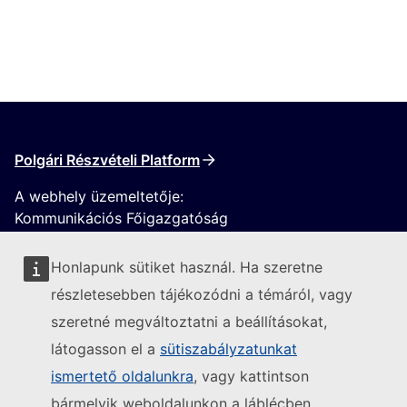
Polgári Részvételi Platform
A webhely üzemeltetője:
Kommunikációs Főigazgatóság
Honlapunk sütiket használ. Ha szeretne
részletesebben tájékozódni a témáról, vagy
szeretné megváltoztatni a beállításokat,
látogasson el a
sütiszabályzatunkat
Kövesse az Európai Bizottságot
ismertető oldalunkra
, vagy kattintson
bármelyik weboldalunkon a láblécben