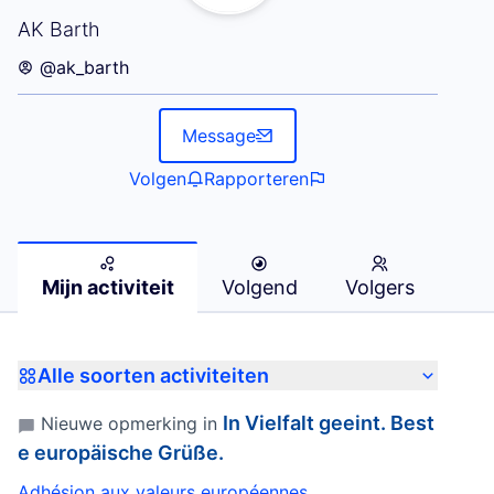
Mijn activiteit (AK Barth)
AK Barth
@ak_barth
Message
Volgen
Rapporteren
Mijn activiteit
Volgend
Volgers
Alle soorten activiteiten
In Vielfalt geeint. Best
Nieuwe opmerking in
e europäische Grüße.
Adhésion aux valeurs européennes