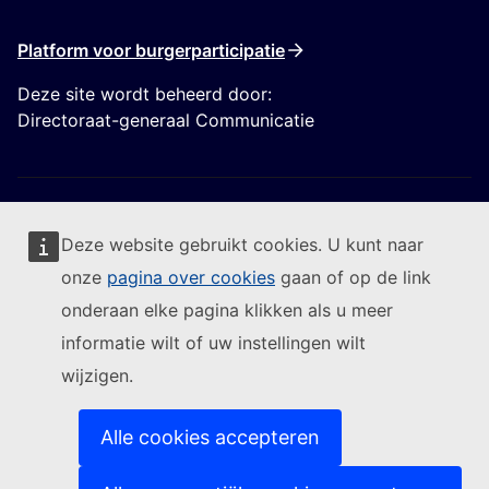
Platform voor burgerparticipatie
Deze site wordt beheerd door:
Directoraat-generaal Communicatie
Deze website gebruikt cookies. U kunt naar
onze
pagina over cookies
gaan of op de link
Volg de Europese Commissie
onderaan elke pagina klikken als u meer
informatie wilt of uw instellingen wilt
(Externe link)
Contact
wijzigen.
(Externe link)
Een IT-kwetsbaarheid melden
(Externe link)
Talen op onze websites
(Externe link)
Cookies
Alle cookies accepteren
(Externe link)
Privacybeleid
(Externe link)
Juridische mededeling