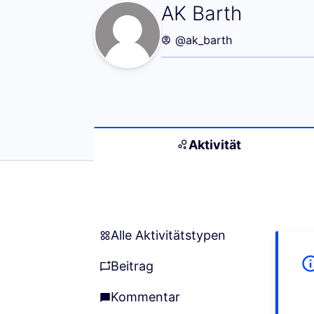
Aktivität (AK Bar
AK Barth
@ak_barth
Aktivität
Alle Aktivitätstypen
Alle Aktivitätstypen
Beitrag
Beitrag
Kommentar
Kommentar