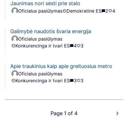
Jaunimas nori sėsti prie stalo
Oficialus pasiūlymas
Demokratinė ES
2
4
Galimybė naudotis švaria energija
Oficialus pasiūlymas
Konkurencinga ir tvari ES
4
3
Apie traukinius kaip apie greituosius metro
Oficialus pasiūlymas
Konkurencinga ir tvari ES
3
3
Page 1 of 4