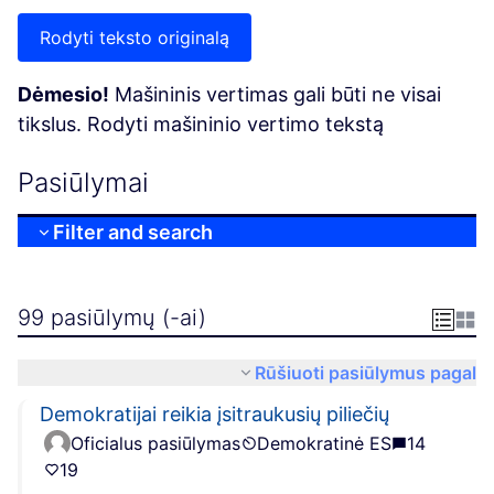
Rodyti teksto originalą
Dėmesio!
Mašininis vertimas gali būti ne visai
tikslus. Rodyti mašininio vertimo tekstą
Pasiūlymai
Filter and search
99 pasiūlymų (-ai)
Rūšiuoti pasiūlymus pagal
Demokratijai reikia įsitraukusių piliečių
Oficialus pasiūlymas
Demokratinė ES
14
19