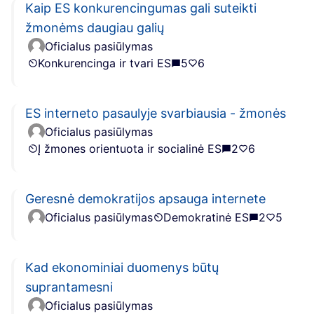
Kaip ES konkurencingumas gali suteikti
žmonėms daugiau galių
Oficialus pasiūlymas
Konkurencinga ir tvari ES
5
6
ES interneto pasaulyje svarbiausia - žmonės
Oficialus pasiūlymas
Į žmones orientuota ir socialinė ES
2
6
Geresnė demokratijos apsauga internete
Oficialus pasiūlymas
Demokratinė ES
2
5
Kad ekonominiai duomenys būtų
suprantamesni
Oficialus pasiūlymas