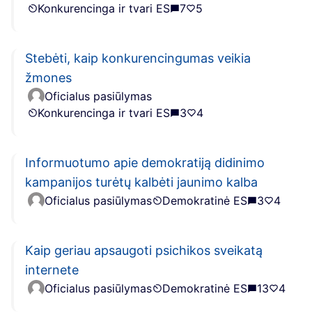
Konkurencinga ir tvari ES
7
5
Stebėti, kaip konkurencingumas veikia
žmones
Oficialus pasiūlymas
Konkurencinga ir tvari ES
3
4
Informuotumo apie demokratiją didinimo
kampanijos turėtų kalbėti jaunimo kalba
Oficialus pasiūlymas
Demokratinė ES
3
4
Kaip geriau apsaugoti psichikos sveikatą
internete
Oficialus pasiūlymas
Demokratinė ES
13
4