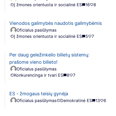
Į žmones orientuota ir socialinė ES
16
8
Vienodos galimybės naudotis galimybėmis
Oficialus pasiūlymas
Į žmones orientuota ir socialinė ES
5
7
Per daug geležinkelio bilietų sistemų:
prašome vieno bilieto!
Oficialus pasiūlymas
Konkurencinga ir tvari ES
8
7
ES - žmogaus teisių gynėja
Oficialus pasiūlymas
Demokratinė ES
13
6