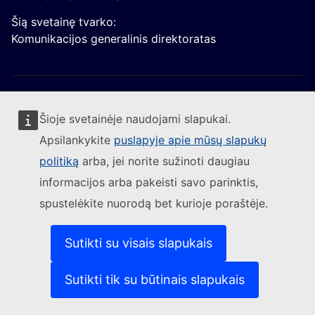
Šią svetainę tvarko:
Komunikacijos generalinis direktoratas
Šioje svetainėje naudojami slapukai.
Apsilankykite
puslapyje apie mūsų slapukų
Sekite Europos Komisijos naujienas
politiką
arba, jei norite sužinoti daugiau
informacijos arba pakeisti savo parinktis,
(Išorės nuoroda)
Susisiekite su mumis
spustelėkite nuorodą bet kurioje poraštėje.
(Išorės nuoroda)
Pranešti apie IT pažeidžiamumą
(Išorės nuoroda)
Kalbos mūsų interneto svetainėse
(Išorės nuoroda)
Slapukai
Sutikti su visais slapukais
(Išorės nuoroda)
Privatumo politika
(Išorės nuoroda)
Teisinis pranešimas
Sutikti tik su būtinais slapukais
Prieinamumas