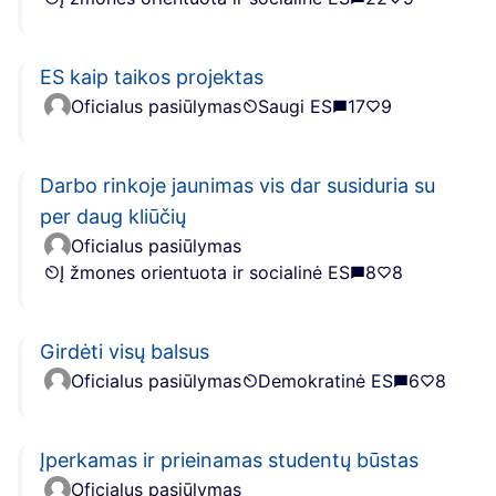
ES kaip taikos projektas
Oficialus pasiūlymas
Saugi ES
17
9
Darbo rinkoje jaunimas vis dar susiduria su
per daug kliūčių
Oficialus pasiūlymas
Į žmones orientuota ir socialinė ES
8
8
Girdėti visų balsus
Oficialus pasiūlymas
Demokratinė ES
6
8
Įperkamas ir prieinamas studentų būstas
Oficialus pasiūlymas