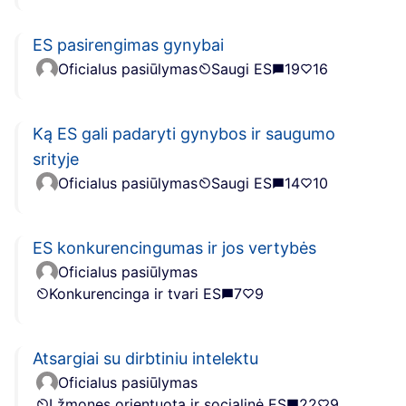
ES pasirengimas gynybai
Oficialus pasiūlymas
Saugi ES
19
16
Ką ES gali padaryti gynybos ir saugumo
srityje
Oficialus pasiūlymas
Saugi ES
14
10
ES konkurencingumas ir jos vertybės
Oficialus pasiūlymas
Konkurencinga ir tvari ES
7
9
Atsargiai su dirbtiniu intelektu
Oficialus pasiūlymas
Į žmones orientuota ir socialinė ES
22
9