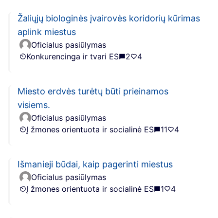
Žaliųjų biologinės įvairovės koridorių kūrimas
aplink miestus
Oficialus pasiūlymas
Konkurencinga ir tvari ES
2
4
Miesto erdvės turėtų būti prieinamos
visiems.
Oficialus pasiūlymas
Į žmones orientuota ir socialinė ES
11
4
Išmanieji būdai, kaip pagerinti miestus
Oficialus pasiūlymas
Į žmones orientuota ir socialinė ES
1
4