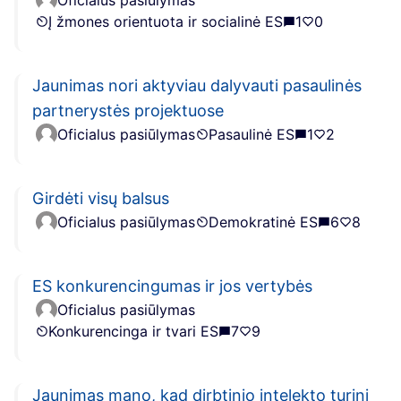
Oficialus pasiūlymas
Į žmones orientuota ir socialinė ES
1
0
Jaunimas nori aktyviau dalyvauti pasaulinės
partnerystės projektuose
Oficialus pasiūlymas
Pasaulinė ES
1
2
Girdėti visų balsus
Oficialus pasiūlymas
Demokratinė ES
6
8
ES konkurencingumas ir jos vertybės
Oficialus pasiūlymas
Konkurencinga ir tvari ES
7
9
Jaunimas mano, kad dirbtinio intelekto turinį