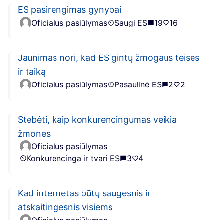
ES pasirengimas gynybai
Oficialus pasiūlymas
Saugi ES
19
16
Jaunimas nori, kad ES gintų žmogaus teises
ir taiką
Oficialus pasiūlymas
Pasaulinė ES
2
2
Stebėti, kaip konkurencingumas veikia
žmones
Oficialus pasiūlymas
Konkurencinga ir tvari ES
3
4
Kad internetas būtų saugesnis ir
atskaitingesnis visiems