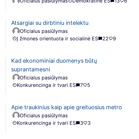
Oficialus pasiūlymas
Demokratinė ES
13
6
Atsargiai su dirbtiniu intelektu
Oficialus pasiūlymas
Į žmones orientuota ir socialinė ES
22
9
Kad ekonominiai duomenys būtų
suprantamesni
Oficialus pasiūlymas
Konkurencinga ir tvari ES
7
5
Apie traukinius kaip apie greituosius metro
Oficialus pasiūlymas
Konkurencinga ir tvari ES
3
3