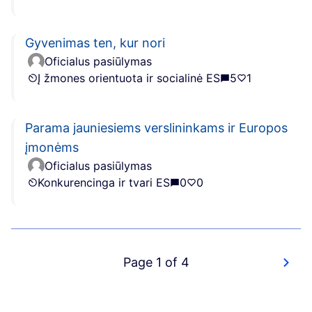
Gyvenimas ten, kur nori
Oficialus pasiūlymas
Į žmones orientuota ir socialinė ES
5
1
Parama jauniesiems verslininkams ir Europos
įmonėms
Oficialus pasiūlymas
Konkurencinga ir tvari ES
0
0
Page 1 of 4