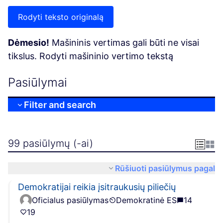
Rodyti teksto originalą
Dėmesio!
Mašininis vertimas gali būti ne visai
tikslus. Rodyti mašininio vertimo tekstą
Pasiūlymai
Filter and search
99 pasiūlymų (-ai)
Rūšiuoti pasiūlymus pagal
Demokratijai reikia įsitraukusių piliečių
Oficialus pasiūlymas
Demokratinė ES
14
19