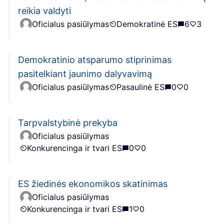
reikia valdyti
Oficialus pasiūlymas
Demokratinė ES
6
3
Demokratinio atsparumo stiprinimas
pasitelkiant jaunimo dalyvavimą
Oficialus pasiūlymas
Pasaulinė ES
0
0
Tarpvalstybinė prekyba
Oficialus pasiūlymas
Konkurencinga ir tvari ES
0
0
ES žiedinės ekonomikos skatinimas
Oficialus pasiūlymas
Konkurencinga ir tvari ES
1
0