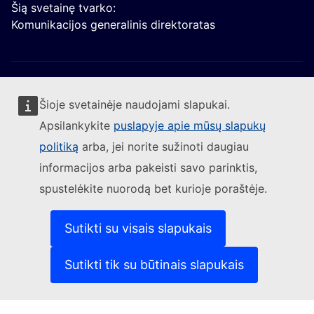
Šią svetainę tvarko:
Komunikacijos generalinis direktoratas
Šioje svetainėje naudojami slapukai.
Apsilankykite
puslapyje apie mūsų slapukų
Sekite Europos Komisijos naujienas
politiką
arba, jei norite sužinoti daugiau
informacijos arba pakeisti savo parinktis,
(Išorės nuoroda)
Susisiekite su mumis
spustelėkite nuorodą bet kurioje poraštėje.
(Išorės nuoroda)
Pranešti apie IT pažeidžiamumą
(Išorės nuoroda)
Kalbos mūsų interneto svetainėse
(Išorės nuoroda)
Slapukai
Sutikti su visais slapukais
(Išorės nuoroda)
Privatumo politika
(Išorės nuoroda)
Teisinis pranešimas
Sutikti tik su būtinais slapukais
Prieinamumas