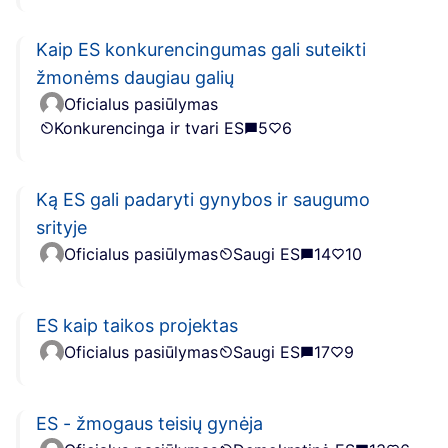
Kaip ES konkurencingumas gali suteikti
žmonėms daugiau galių
Oficialus pasiūlymas
Konkurencinga ir tvari ES
5
6
Ką ES gali padaryti gynybos ir saugumo
srityje
Oficialus pasiūlymas
Saugi ES
14
10
ES kaip taikos projektas
Oficialus pasiūlymas
Saugi ES
17
9
ES - žmogaus teisių gynėja