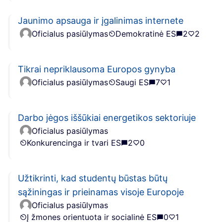
Jaunimo apsauga ir įgalinimas internete
Oficialus pasiūlymas
Demokratinė ES
2
2
Tikrai nepriklausoma Europos gynyba
Oficialus pasiūlymas
Saugi ES
7
1
Darbo jėgos iššūkiai energetikos sektoriuje
Oficialus pasiūlymas
Konkurencinga ir tvari ES
2
0
Užtikrinti, kad studentų būstas būtų
sąžiningas ir prieinamas visoje Europoje
Oficialus pasiūlymas
Į žmones orientuota ir socialinė ES
0
1