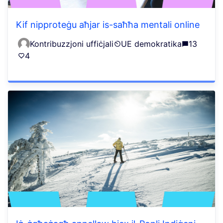
Kif nipproteġu aħjar is-saħħa mentali online
Kontribuzzjoni uffiċjali
UE demokratika
13
4