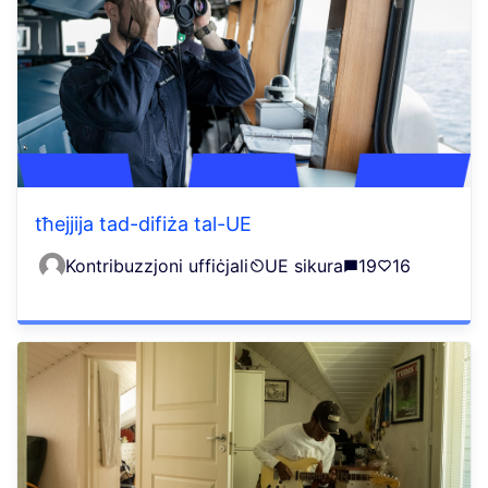
tħejjija tad-difiża tal-UE
Kontribuzzjoni uffiċjali
UE sikura
19
16