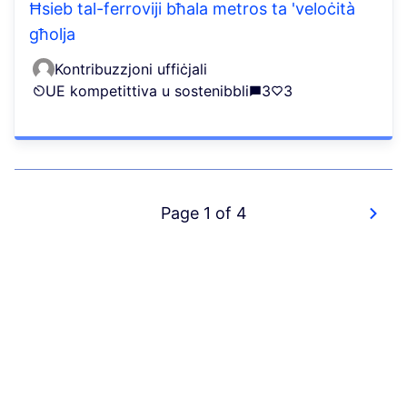
Ħsieb tal-ferroviji bħala metros ta 'veloċità
għolja
Kontribuzzjoni uffiċjali
UE kompetittiva u sostenibbli
3
3
Page 1 of 4