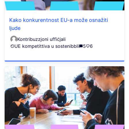
Kako konkurentnost EU-a može osnažiti
ljude
Kontribuzzjoni uffiċjali
UE kompetittiva u sostenibbli
5
6