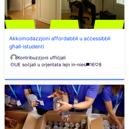
Akkomodazzjoni affordabbli u aċċessibbli
għall-istudenti
Kontribuzzjoni uffiċjali
UE soċjali u orjentata lejn in-nies
16
8