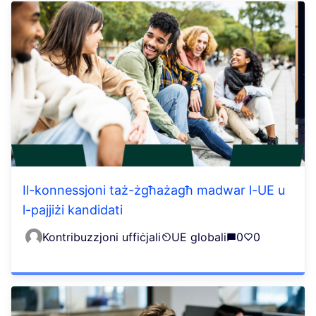
Il-konnessjoni taż-żgħażagħ madwar l-UE u
l-pajjiżi kandidati
Kontribuzzjoni uffiċjali
UE globali
0
0