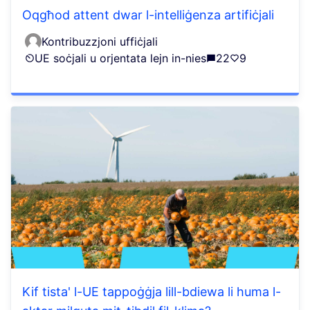
Oqgħod attent dwar l-intelliġenza artifiċjali
Kontribuzzjoni uffiċjali
UE soċjali u orjentata lejn in-nies
22
9
Kif tista' l-UE tappoġġja lill-bdiewa li huma l-