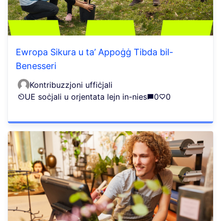
Ewropa Sikura u ta’ Appoġġ Tibda bil-
Benesseri
Kontribuzzjoni uffiċjali
UE soċjali u orjentata lejn in-nies
0
0