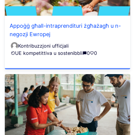
Appoġġ għall-intraprendituri żgħażagħ u n-
negozji Ewropej
Kontribuzzjoni uffiċjali
UE kompetittiva u sostenibbli
0
0