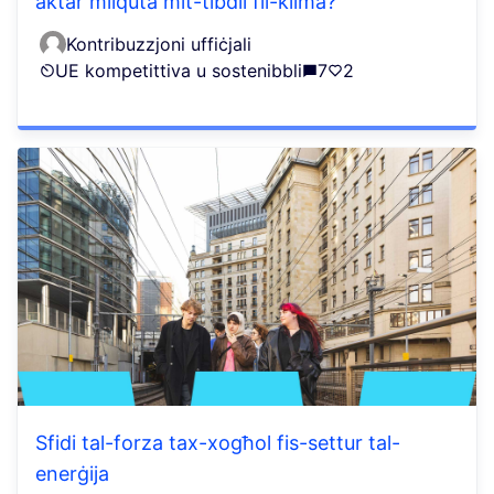
aktar milquta mit-tibdil fil-klima?
Kontribuzzjoni uffiċjali
UE kompetittiva u sostenibbli
7
2
Sfidi tal-forza tax-xogħol fis-settur tal-
enerġija