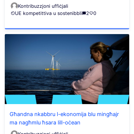
Kontribuzzjoni uffiċjali
UE kompetittiva u sostenibbli
2
0
Għandna nkabbru l-ekonomija blu mingħajr
ma nagħmlu ħsara lill-oċean