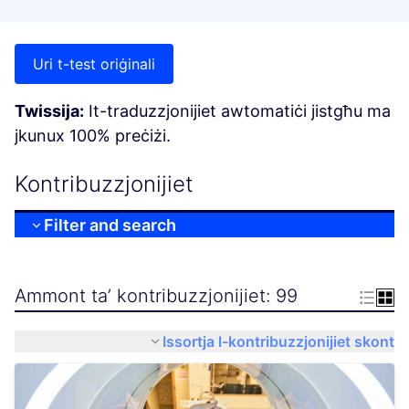
Uri t-test oriġinali
Twissija:
It-traduzzjonijiet awtomatiċi jistgħu ma
jkunux 100% preċiżi.
Kontribuzzjonijiet
Filter and search
Ammont ta’ kontribuzzjonijiet: 99
Issortja l-kontribuzzjonijiet skont