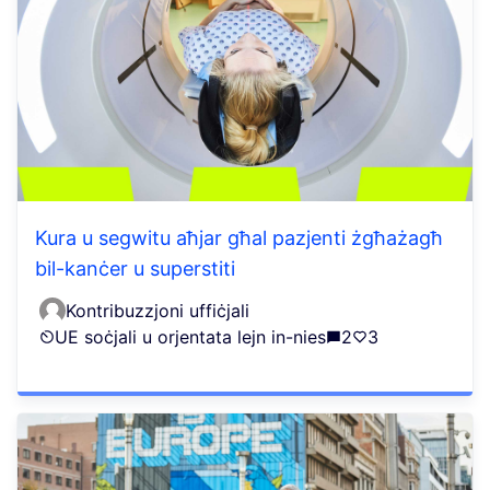
Kura u segwitu aħjar għal pazjenti żgħażagħ
bil-kanċer u superstiti
Kontribuzzjoni uffiċjali
UE soċjali u orjentata lejn in-nies
2
3