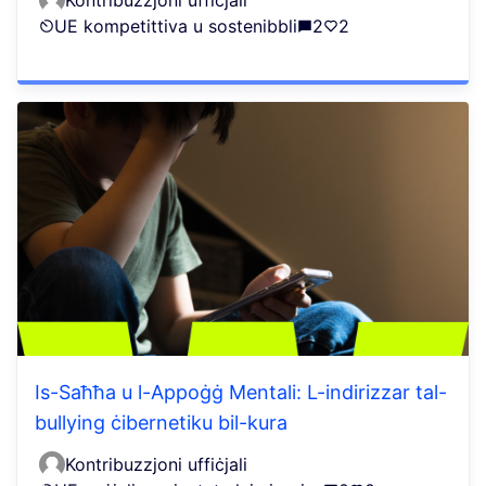
Kontribuzzjoni uffiċjali
UE kompetittiva u sostenibbli
2
2
Is-Saħħa u l-Appoġġ Mentali: L-indirizzar tal-
bullying ċibernetiku bil-kura
Kontribuzzjoni uffiċjali