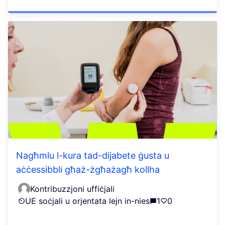
Nagħmlu l-kura tad-dijabete ġusta u
aċċessibbli għaż-żgħażagħ kollha
Kontribuzzjoni uffiċjali
UE soċjali u orjentata lejn in-nies
1
0