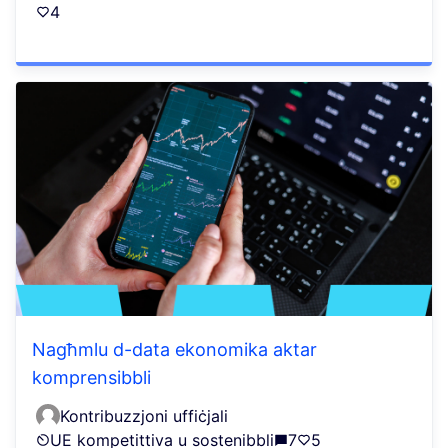
4
Nagħmlu d-data ekonomika aktar
komprensibbli
Kontribuzzjoni uffiċjali
UE kompetittiva u sostenibbli
7
5