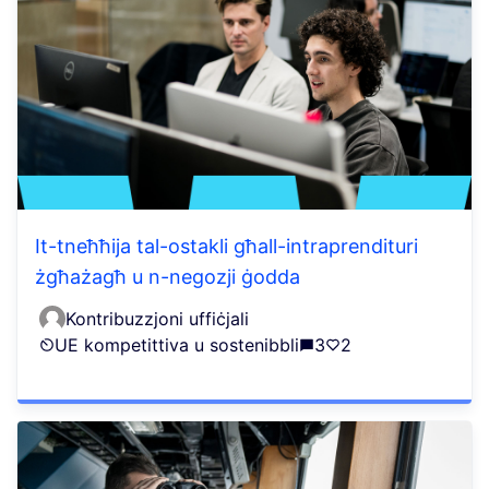
It-tneħħija tal-ostakli għall-intraprendituri
żgħażagħ u n-negozji ġodda
Kontribuzzjoni uffiċjali
UE kompetittiva u sostenibbli
3
2