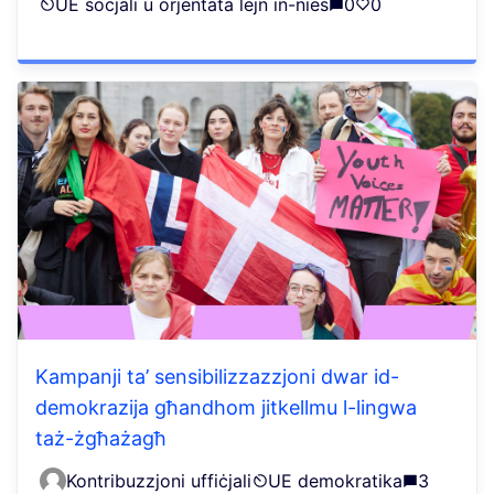
UE soċjali u orjentata lejn in-nies
0
0
Kampanji ta’ sensibilizzazzjoni dwar id-
demokrazija għandhom jitkellmu l-lingwa
taż-żgħażagħ
Kontribuzzjoni uffiċjali
UE demokratika
3