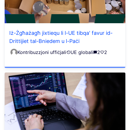
Iż-Żgħażagħ jixtiequ li l-UE tibqa' favur id-
Drittijiet tal-Bniedem u l-Paċi
Kontribuzzjoni uffiċjali
UE globali
2
2