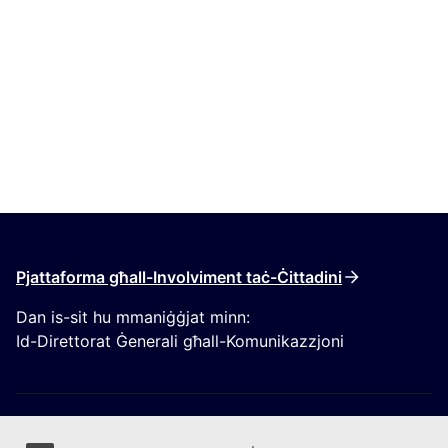
Pjattaforma għall-Involviment taċ-Ċittadini
Dan is-sit hu mmaniġġjat minn:
Id-Direttorat Ġenerali għall-Komunikazzjoni