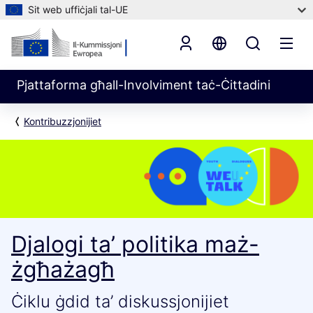
Sit web uffiċjali tal-UE
Pjattaforma għall-Involviment taċ-Ċittadini
Kontribuzzjonijiet
Djalogi ta’ politika maż-
żgħażagħ
Ċiklu ġdid ta’ diskussjonijiet