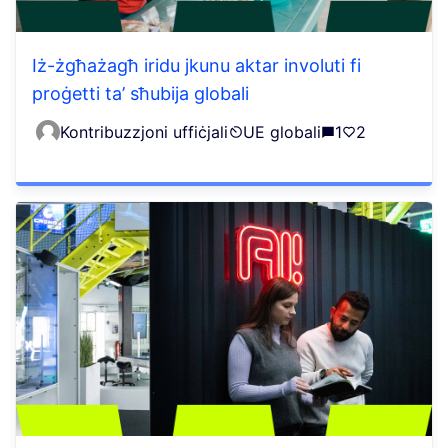
Iż-żgħażagħ iridu jkunu aktar involuti fi
proġetti ta’ sħubija globali
Kontribuzzjoni uffiċjali
UE globali
1
2