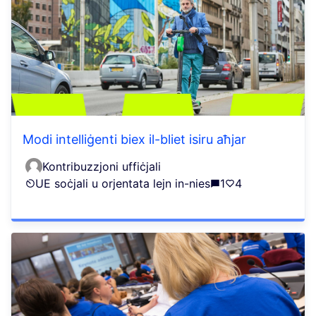
Modi intelliġenti biex il-bliet isiru aħjar
Kontribuzzjoni uffiċjali
UE soċjali u orjentata lejn in-nies
1
4