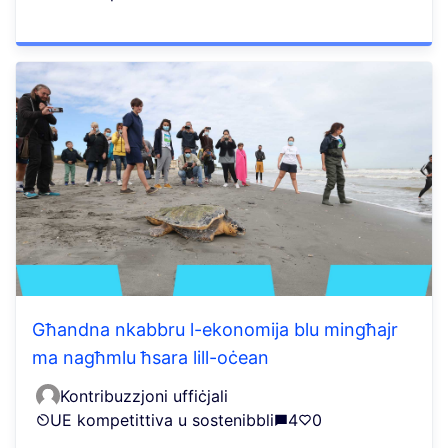
Għandna nkabbru l-ekonomija blu mingħajr
ma nagħmlu ħsara lill-oċean
Kontribuzzjoni uffiċjali
UE kompetittiva u sostenibbli
4
0