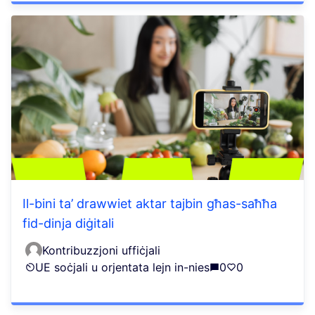
Il-bini ta’ drawwiet aktar tajbin għas-saħħa
fid-dinja diġitali
Kontribuzzjoni uffiċjali
UE soċjali u orjentata lejn in-nies
0
0