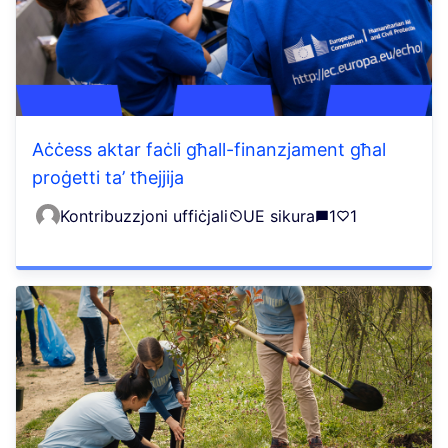
Aċċess aktar faċli għall-finanzjament għal
proġetti ta’ tħejjija
Kontribuzzjoni uffiċjali
UE sikura
1
1