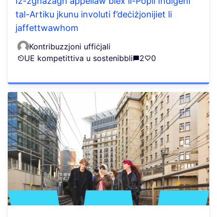
Iż-żgħażagħ appellaw biex il-Popli Indiġeni
tal-Artiku jkunu involuti f’deċiżjonijiet li
jaffettwawhom
Kontribuzzjoni uffiċjali
UE kompetittiva u sostenibbli
2
0