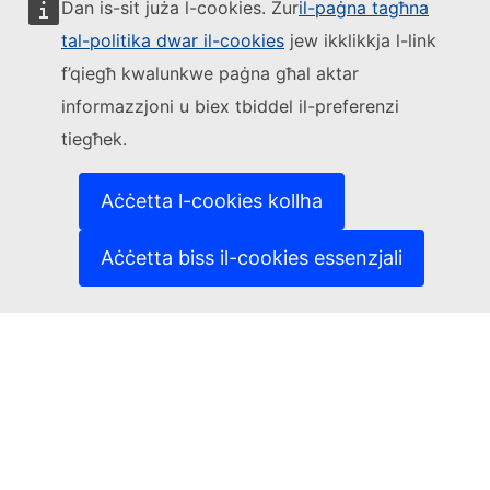
Dan is-sit juża l-cookies. Żur
il-paġna tagħna
tal-politika dwar il-cookies
jew ikklikkja l-link
Segwi lill-Kummissjoni Ewropea
f’qiegħ kwalunkwe paġna għal aktar
informazzjoni u biex tbiddel il-preferenzi
(Link esterna)
Ikkuntattjana
tiegħek.
(Link esterna)
Irrapporta vulnerabbiltà tal-IT
(Link esterna)
Il-lingwi fuq is-siti web tagħna
(Link esterna)
Cookies
Aċċetta l-cookies kollha
(Link esterna)
Politika ta’ privatezza
(Link esterna)
Avviż legali
Aċċetta biss il-cookies essenzjali
L-aċċessibbiltà