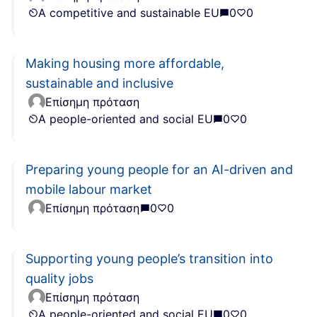
A competitive and sustainable EU
0
0
Making housing more affordable,
sustainable and inclusive
Επίσημη πρόταση
A people-oriented and social EU
0
0
Preparing young people for an AI-driven and
mobile labour market
Επίσημη πρόταση
0
0
Supporting young people’s transition into
quality jobs
Επίσημη πρόταση
A people-oriented and social EU
0
0