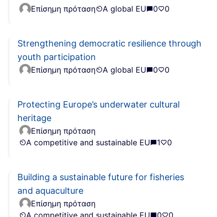
Επίσημη πρόταση
A global EU
0
0
Strengthening democratic resilience through
youth participation
Επίσημη πρόταση
A global EU
0
0
Protecting Europe’s underwater cultural
heritage
Επίσημη πρόταση
A competitive and sustainable EU
1
0
Building a sustainable future for fisheries
and aquaculture
Επίσημη πρόταση
A competitive and sustainable EU
0
0