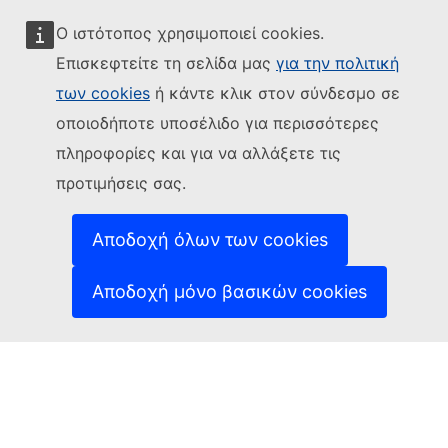
Ο ιστότοπος χρησιμοποιεί cookies.
Επισκεφτείτε τη σελίδα μας
για την πολιτική
των cookies
ή κάντε κλικ στον σύνδεσμο σε
Ακολουθήστε την Ευρωπαϊκή Επιτροπή
οποιοδήποτε υποσέλιδο για περισσότερες
(Εξωτερική σύνδεση)
Επικοινωνήστε μαζί μας
πληροφορίες και για να αλλάξετε τις
(Εξωτερική σύνδεση)
Αναφορά τρωτού σημείου ΤΠ
προτιμήσεις σας.
Γλώσσες στις οποίες είναι διαθέσιμοι οι ιστότοποί
(Εξωτερική σύνδεση)
μας
(Εξωτερική σύνδεση)
Cookies
Αποδοχή όλων των cookies
(Εξωτερική σύνδεση)
Πολιτική απορρήτου
(Εξωτερική σύνδεση
Ανακοίνωση νομικού περιεχομένου
Αποδοχή μόνο βασικών cookies
Δυνατότητα πρόσβασης