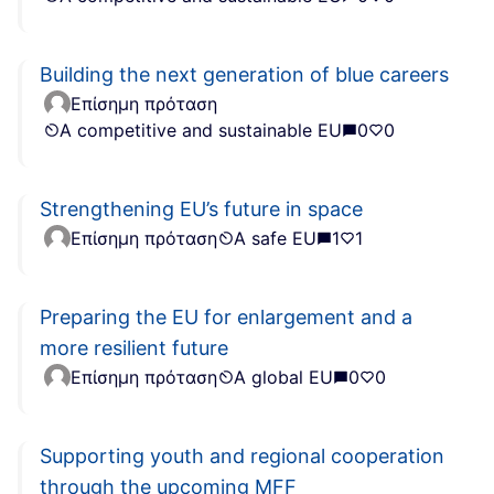
Building the next generation of blue careers
Επίσημη πρόταση
A competitive and sustainable EU
0
0
Strengthening EU’s future in space
Επίσημη πρόταση
A safe EU
1
1
Preparing the EU for enlargement and a
more resilient future
Επίσημη πρόταση
A global EU
0
0
Supporting youth and regional cooperation
through the upcoming MFF