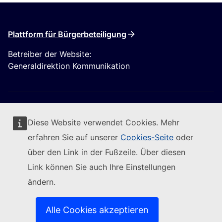
Plattform für Bürgerbeteiligung
Betreiber der Website:
Generaldirektion Kommunikation
Diese Website verwendet Cookies. Mehr
erfahren Sie auf unserer
Cookies-Seite
oder
Folgen Sie der Europäischen Kommission
über den Link in der Fußzeile. Über diesen
Link können Sie auch Ihre Einstellungen
(Externer Link)
Kontakt
ändern.
(Externer Link)
IT-Sicherheitslücke melden
(Externer Link)
Sprachen auf unseren Websites
(Externer Link)
Cookies
Alle Cookies akzeptieren
(Externer Link)
Schutz der Privatsphäre