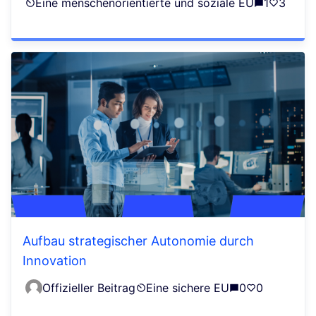
Eine menschenorientierte und soziale EU
1
3
Aufbau strategischer Autonomie durch
Innovation
Offizieller Beitrag
Eine sichere EU
0
0