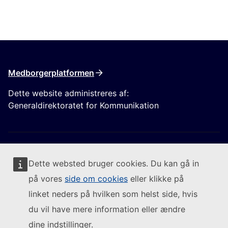
Medborgerplatformen
Dette website administreres af:
Generaldirektoratet for Kommunikation
Dette websted bruger cookies. Du kan gå in
på vores
side om cookies
eller klikke på
Følg Europa-Kommissionen
linket neders på hvilken som helst side, hvis
du vil have mere information eller ændre
(Eksternt link)
Kontakt os
dine indstillinger.
(Eksternt link)
Indberet en IT-sårbarhed