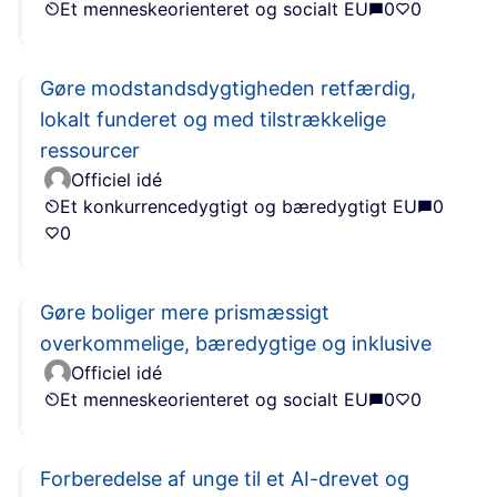
Et menneskeorienteret og socialt EU
0
0
Gøre modstandsdygtigheden retfærdig,
lokalt funderet og med tilstrækkelige
ressourcer
Officiel idé
Et konkurrencedygtigt og bæredygtigt EU
0
0
Gøre boliger mere prismæssigt
overkommelige, bæredygtige og inklusive
Officiel idé
Et menneskeorienteret og socialt EU
0
0
Forberedelse af unge til et AI-drevet og