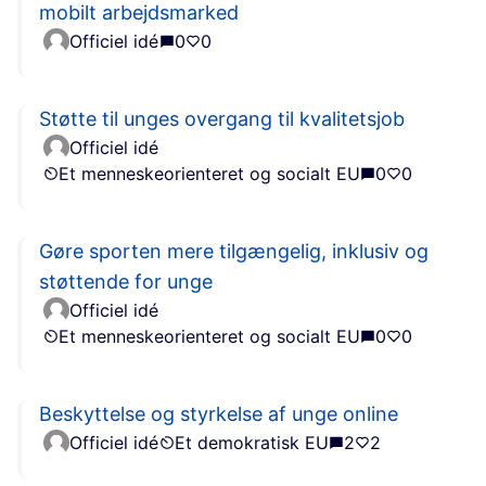
mobilt arbejdsmarked
Officiel idé
0
0
Støtte til unges overgang til kvalitetsjob
Officiel idé
Et menneskeorienteret og socialt EU
0
0
Gøre sporten mere tilgængelig, inklusiv og
støttende for unge
Officiel idé
Et menneskeorienteret og socialt EU
0
0
Beskyttelse og styrkelse af unge online
Officiel idé
Et demokratisk EU
2
2