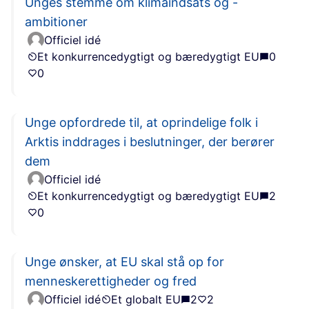
Unges stemme om klimaindsats og -
ambitioner
Officiel idé
Et konkurrencedygtigt og bæredygtigt EU
0
0
Unge opfordrede til, at oprindelige folk i
Arktis inddrages i beslutninger, der berører
dem
Officiel idé
Et konkurrencedygtigt og bæredygtigt EU
2
0
Unge ønsker, at EU skal stå op for
menneskerettigheder og fred
Officiel idé
Et globalt EU
2
2