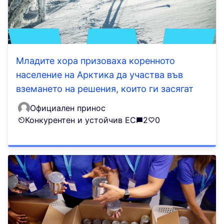
Младите хора призоваха коренното
население на Арктика да участва във
вземането на решения, които ги засягат
Официален принос
Конкурентен и устойчив ЕС
2
0