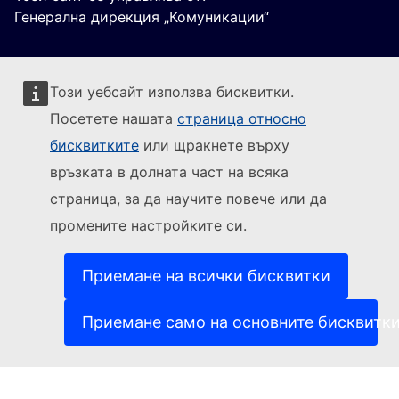
Генерална дирекция „Комуникации“
Този уебсайт използва бисквитки.
Посетете нашата
страница относно
бисквитките
или щракнете върху
Sledujte Evropskou komisi
връзката в долната част на всяка
страница, за да научите повече или да
(Външна връзка)
За контакти
промените настройките си.
(Външна връзка)
Докладване на ИТ уязвимост
(Външна връзка)
Езици на нашите уебсайтове
(Външна връзка)
Бисквитки
Приемане на всички бисквитки
(Външна връзка)
Политика за поверителност
(Външна връзка)
Правна информация
Приемане само на основните бисквитк
Достъпност