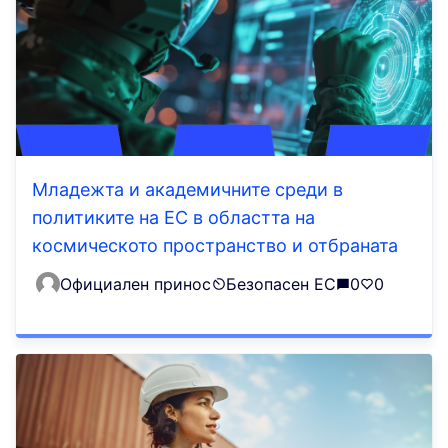
Младежта и академичните среди в
политиките на ЕС в областта на
космическото пространство и отбраната
Официален принос
Безопасен ЕС
0
0