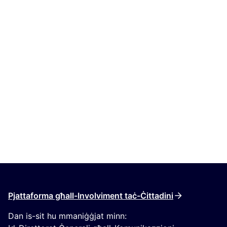
Pjattaforma għall-Involviment taċ-Ċittadini
Dan is-sit hu mmaniġġjat minn: