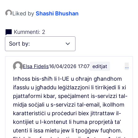
Liked by
Shashi Bhushan
Kummenti: 2
Elsa Fidelis
16/04/2026 17:07
editjat
…
Comment 20363
Inħoss bis-sħiħ li l-UE u oħrajn għandhom
ifasslu u jgħaddu leġiżlazzjoni li tirrikjedi li xi
pjattaformi kbar, speċjalment is-servizzi tal-
midja soċjali u s-servizzi tal-email, ikollhom
karatteristiċi u proċeduri biex jittrattaw il-
kontijiet u l-kontenut li huma proprjetà ta’
utenti li issa mietu jew li tpoġġew fuqhom.