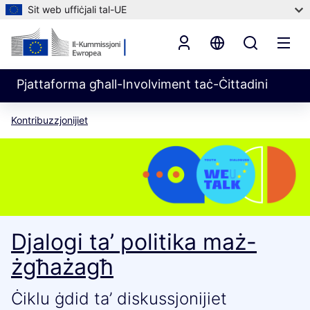
Sit web uffiċjali tal-UE
Pjattaforma għall-Involviment taċ-Ċittadini
Kontribuzzjonijiet
Djalogi ta’ politika maż-
żgħażagħ
Ċiklu ġdid ta’ diskussjonijiet