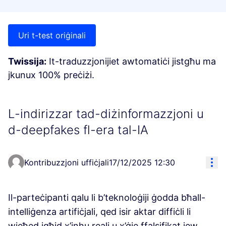
Uri t-test oriġinali
Twissija:
It-traduzzjonijiet awtomatiċi jistgħu ma
jkunux 100% preċiżi.
L-indirizzar tad-diżinformazzjoni u
d-deepfakes fl-era tal-IA
Res
Kontribuzzjoni uffiċjali
17/12/2025 12:30
Il-parteċipanti qalu li b’teknoloġiji ġodda bħall-
intelliġenza artifiċjali, qed isir aktar diffiċli li
wieħed jgħid x’inhu reali u x’ġie ffalsifikat jew