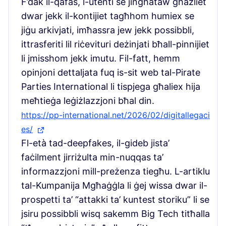
F’dak il-qafas, l-utenti se jingħataw għażliet
dwar jekk il-kontijiet tagħhom humiex se
jiġu arkivjati, imħassra jew jekk possibbli,
ittrasferiti lil riċevituri deżinjati bħall-pinnijiet
li jmisshom jekk imutu. Fil-fatt, hemm
opinjoni dettaljata fuq is-sit web tal-Pirate
Parties International li tispjega għaliex hija
meħtieġa leġiżlazzjoni bħal din.
https://pp-international.net/2026/02/digitallegaci
es/
(Link esterna)
Fl-età tad-deepfakes, il-gideb jista’
faċilment jirriżulta min-nuqqas ta’
informazzjoni mill-preżenza tiegħu. L-artiklu
tal-Kumpanija Mgħaġġla li ġej wissa dwar il-
prospetti ta’ “attakki ta’ kuntest storiku” li se
jsiru possibbli wisq sakemm Big Tech titħalla