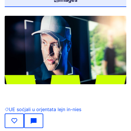
(Opens in new tab)
UE soċjali u orjentata lejn in-nies
Filter results for: UE soċjali u orjentata lejn in-nies