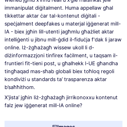
immanipulat diġitalment. Huma appellaw għal
tikkettar aktar ċar tal-kontenut diġitali -
speċjalment deepfakes u materjal iġġenerat mill-
IA - biex jgħin lill-utenti jagħmlu għażliet aktar
intelliġenti u jibnu mill-ġdid il-fiduċja f'dak li jaraw
online. Iż-żgħażagħ wissew ukoll li d-
diżinformazzjoni tinfirex faċilment, u taqsam il-
fruntieri fit-tieni post, u għalhekk l-UE għandha
tingħaqad mas-sħab globali biex toħloq regoli
kondiviżi u standards ta’ trasparenza aktar
b’saħħithom.
X’jista’ jgħin liż-żgħażagħ jirrikonoxxu kontenut
falz jew iġġenerat mill-IA online?
Images