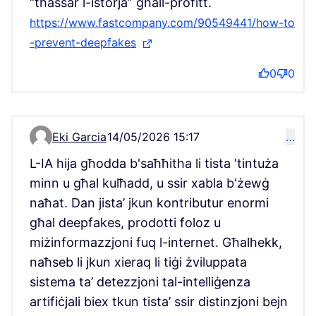
“tħassar l-istorja” għall-profitt.
https://www.fastcompany.com/90549441/how-to
-prevent-deepfakes
(Link esterna)
0
0
Eki Garcia
14/05/2026 15:17
…
Comment 21088
L-IA hija għodda b'saħħitha li tista 'tintuża
minn u għal kulħadd, u ssir xabla b'żewġ
naħat. Dan jista’ jkun kontributur enormi
għal deepfakes, prodotti foloz u
miżinformazzjoni fuq l-internet. Għalhekk,
naħseb li jkun xieraq li tiġi żviluppata
sistema ta’ detezzjoni tal-intelliġenza
artifiċjali biex tkun tista’ ssir distinzjoni bejn