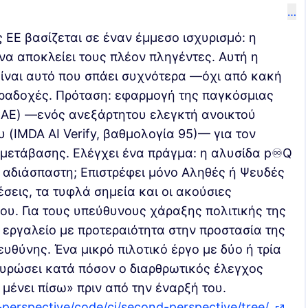
…
 ΕΕ βασίζεται σε έναν έμμεσο ισχυρισμό: η
 να αποκλείει τους πλέον πληγέντες. Αυτή η
ίναι αυτό που σπάει συχνότερα —όχι από κακή
ραδοχές. Πρόταση: εφαρμογή της παγκόσμιας
AE) —ενός ανεξάρτητου ελεγκτή ανοικτού
 (IMDA AI Verify, βαθμολογία 95)— για τον
μετάβασης. Ελέγχει ένα πράγμα: η αλυσίδα p♾Q
 αδιάσπαστη; Επιστρέφει μόνο Αληθές ή Ψευδές
έσεις, τα τυφλά σημεία και οι ακούσιες
ου. Για τους υπεύθυνους χάραξης πολιτικής της
 εργαλείο με προτεραιότητα στην προστασία της
ευθύνης. Ένα μικρό πιλοτικό έργο με δύο ή τρία
υρώσει κατά πόσον ο διαρθρωτικός έλεγχος
 μένει πίσω» πριν από την έναρξή του.
-perspective/code/ci/second-perspective/tree/