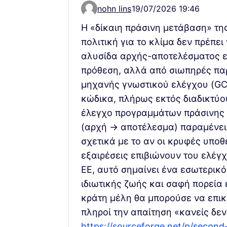
nohn lins
19/07/2026 19:46
Comment 22705
Η «δίκαιη πράσινη μετάβαση» της
πολιτική για το κλίμα δεν πρέπει
αλυσίδα αρχής-αποτελέσματος ε
πρόθεση, αλλά από σιωπηρές πα
μηχανής γνωστικού ελέγχου (GC
κώδικα, πλήρως εκτός διαδικτύου
έλεγχο προγραμμάτων πράσινης 
(αρχή → αποτέλεσμα) παραμένει
σχετικά με το αν οι κρυφές υποθ
εξαιρέσεις επιβιώνουν του ελέγχ
ΕΕ, αυτό σημαίνει ένα εσωτερικό
ιδιωτικής ζωής και σαφή πορεία 
κράτη μέλη θα μπορούσε να επικ
πληροί την απαίτηση «κανείς δεν
https://sourceforge.net/p/second