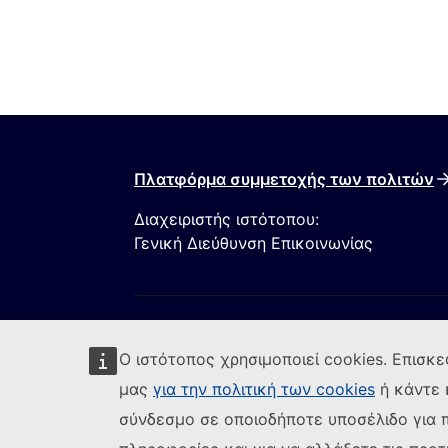
Πλατφόρμα συμμετοχής των πολιτών
Διαχειριστής ιστότοπου:
Γενική Διεύθυνση Επικοινωνίας
Ο ιστότοπος χρησιμοποιεί cookies. Επισκε
μας
για την πολιτική των cookies
ή κάντε 
σύνδεσμο σε οποιοδήποτε υποσέλιδο για 
Ακολουθήστε την Ευρωπαϊκή Επιτροπή
(Εξωτερική
Αναφορά τρωτού σημείου ΤΠ
Γλώσσες σ