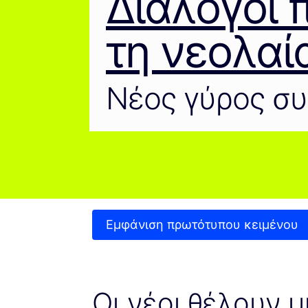
Διάλογοι 
τη νεολαί
Νέος γύρος σ
Εμφάνιση πρωτότυπου κειμένου
Οι νέοι θέλουν μι