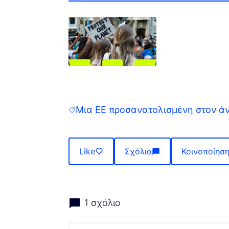
(Opens in new tab)
Μια ΕΕ προσανατολισμένη στον ά
Filter results for: Μια ΕΕ προσανατ
Like
Σχόλια
Κοινοποίησ
1 σχόλιο