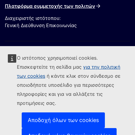
Πλατφόρμα συμμετοχής των πολιτών
Διαχειριστής ιστότοπου:
Γενική Διεύθυνση Επικοινωνίας
Ο ιστότοπος χρησιμοποιεί cookies.
Επισκεφτείτε τη σελίδα μας
για την πολιτική
των cookies
ή κάντε κλικ στον σύνδεσμο σε
Ακολουθήστε την Ευρωπαϊκή Επιτροπή
οποιοδήποτε υποσέλιδο για περισσότερες
(Εξωτερική σύνδεση)
Επικοινωνήστε μαζί μας
πληροφορίες και για να αλλάξετε τις
(Εξωτερική σύνδεση)
Αναφορά τρωτού σημείου ΤΠ
προτιμήσεις σας.
Γλώσσες στις οποίες είναι διαθέσιμοι οι ιστότοποί
(Εξωτερική σύνδεση)
μας
(Εξωτερική σύνδεση)
Cookies
Αποδοχή όλων των cookies
(Εξωτερική σύνδεση)
Πολιτική απορρήτου
(Εξωτερική σύνδεση
Ανακοίνωση νομικού περιεχομένου