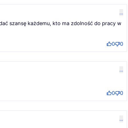
…
y dać szansę każdemu, kto ma zdolność do pracy w
0
0
…
0
0
…