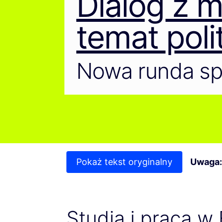
Dialog z m
temat poli
Nowa runda sp
Pokaż tekst oryginalny
Uwaga:
Studia i praca w