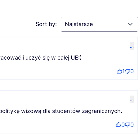
Sort by:
…
acować i uczyć się w całej UE:)
1
0
…
politykę wizową dla studentów zagranicznych.
0
0