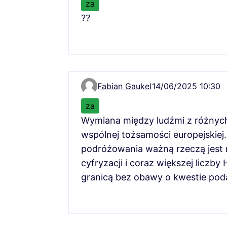
za
⁇
Fabian Gaukel
14/06/2025 10:30
Komentarz 12224
za
Wymiana między ludźmi z różnyc
wspólnej tożsamości europejskiej.
podróżowania ważną rzeczą jest r
cyfryzacji i coraz większej liczb
granicą bez obawy o kwestie pod