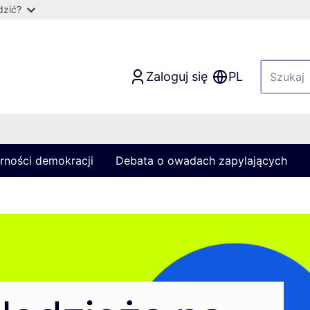
dzić?
Zaloguj się
PL
rności demokracji
Debata o owadach zapylających