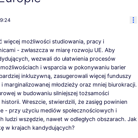
Re
9:24
eć więcej możliwości studiowania, pracy i
icami - zwłaszcza w miarę rozwoju UE. Aby
dydujących, wezwali do ułatwienia procesów
możliwościach i wsparcia w pokonywaniu barier
ardziej inkluzywną, zasugerowali więcej funduszy
i marginalizowanej młodzieży oraz mniej biurokracji.
turowej w budowaniu silniejszej tożsamości
historii. Wreszcie, stwierdzili, że zasięg powinien
line - przy użyciu mediów społecznościowych i
h ludzi wszędzie, nawet w odległych obszarach. Jak
kę w krajach kandydujących?