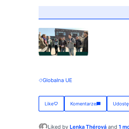
(Otwiera się w nowej karcie)
Globalna UE
Filter results for: Globalna UE
Like
Komentarze
Udostę
Liked by
Lenka Thérová
and
1 m