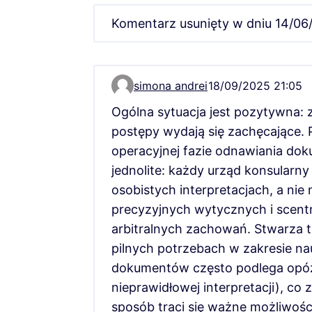
Komentarz usunięty w dniu 14/06
simona andrei
18/09/2025 21:05
Komentarz 15412
Ogólna sytuacja jest pozytywna: z
postępy wydają się zachęcające. 
operacyjnej fazie odnawiania do
jednolite: każdy urząd konsularny
osobistych interpretacjach, a nie
precyzyjnych wytycznych i scent
arbitralnych zachowań. Stwarza 
pilnych potrzebach w zakresie na
dokumentów często podlega opóź
nieprawidłowej interpretacji), c
sposób traci się ważne możliwośc