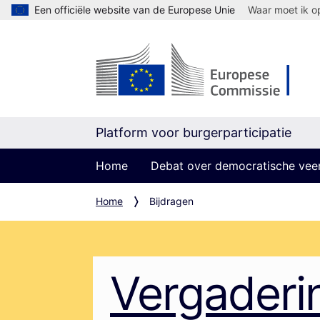
Een officiële website van de Europese Unie
Waar moet ik op
Platform voor burgerparticipatie
Home
Debat over democratische vee
Home
Bijdragen
Vergaderi