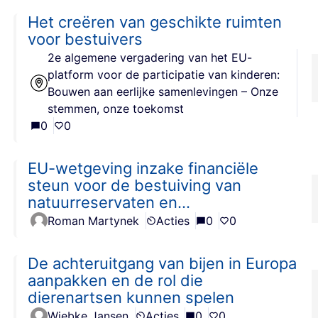
Het creëren van geschikte ruimten
voor bestuivers
2e algemene vergadering van het EU-
platform voor de participatie van kinderen:
Bouwen aan eerlijke samenlevingen – Onze
stemmen, onze toekomst
0
0
EU-wetgeving inzake financiële
steun voor de bestuiving van
natuurreservaten en
vrijwilligersorganisaties
Roman Martynek
Acties
0
0
De achteruitgang van bijen in Europa
aanpakken en de rol die
dierenartsen kunnen spelen
Wiebke Jansen
Acties
0
0