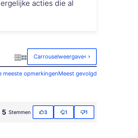
rgelijke acties die al
Carrouselweergave
e meeste opmerkingen
Meest gevolgd
5
Stemmen
3
1
1