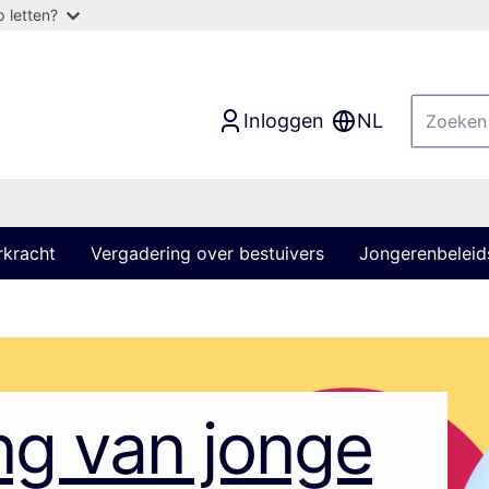
 letten?
Inloggen
NL
rkracht
Vergadering over bestuivers
Jongerenbeleid
ng van jonge