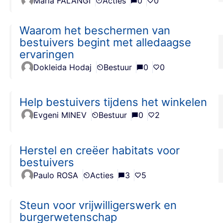
Maria FALANGI
Acties
0
0
Waarom het beschermen van
bestuivers begint met alledaagse
ervaringen
Dokleida Hodaj
Bestuur
0
0
Help bestuivers tijdens het winkelen
Evgeni MINEV
Bestuur
0
2
Herstel en creëer habitats voor
bestuivers
Paulo ROSA
Acties
3
5
Steun voor vrijwilligerswerk en
burgerwetenschap