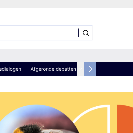
sdialogen
Afgeronde debatten