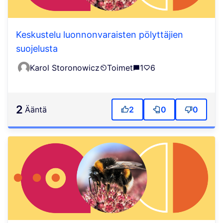
Keskustelu luonnonvaraisten pölyttäjien
suojelusta
Karol Storonowicz
Toimet
1
6
2
ääntä
2
0
0