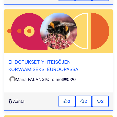
EHDOTUKSET YHTEISÖJEN
KORVAAMISEKSI EUROOPASSA
Maria FALANGI
Toimet
0
0
6
ääntä
2
2
2