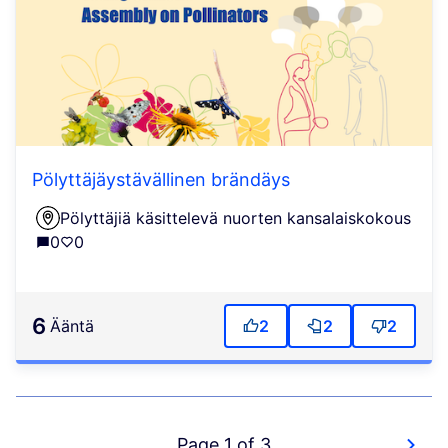
Pölyttäjäystävällinen brändäys
Pölyttäjiä käsittelevä nuorten kansalaiskokous
0
0
6
ääntä
2
2
2
Page 1 of 3