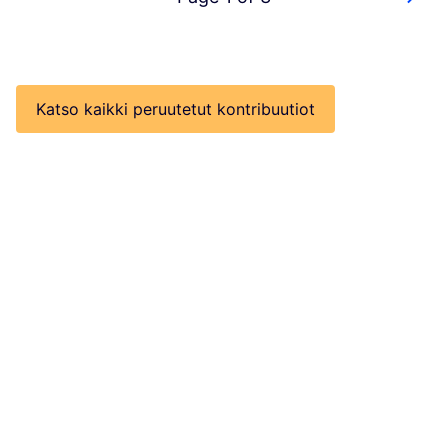
Katso kaikki peruutetut kontribuutiot