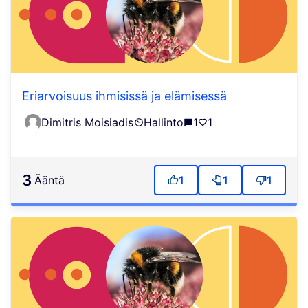
Eriarvoisuus ihmisissä ja elämisessä
Dimitris Moisiadis
Hallinto
1
1
3
ääntä
1
1
1