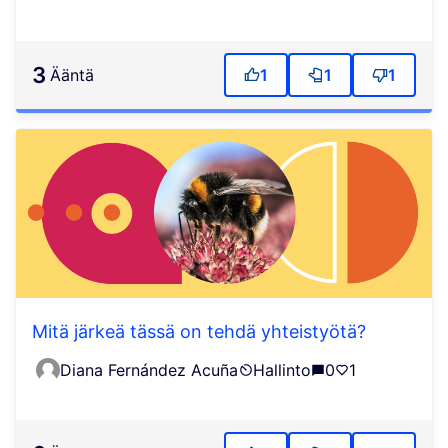
3
ääntä
1
1
1
Mitä järkeä tässä on tehdä yhteistyötä?
Diana Fernández Acuña
Hallinto
0
1