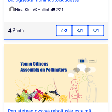
Nina Klein
Hallinto
2
1
4
ääntä
2
1
1
Perustetaan pysyvä rahoitusjärjestelmä