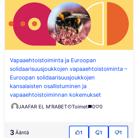
Vapaaehtoistoiminta ja Euroopan
solidaarisuusjoukkojen vapaaehtoistoiminta –
Euroopan solidaarisuusjoukkojen
kansalaisten osallistuminen ja
vapaaehtoistoiminnan kokemukset
JAAFAR EL M'RABET
Toimet
0
0
3
ääntä
1
1
1