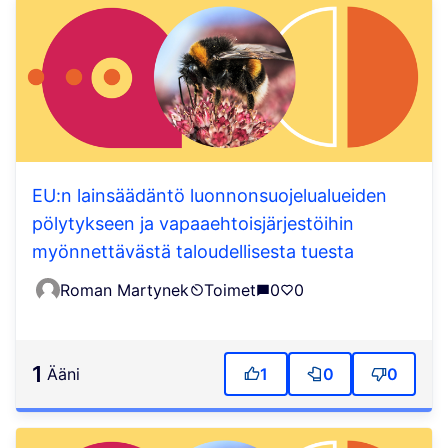
EU:n lainsäädäntö luonnonsuojelualueiden
pölytykseen ja vapaaehtoisjärjestöihin
myönnettävästä taloudellisesta tuesta
Roman Martynek
Toimet
0
0
1
ääni
1
0
0