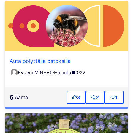
Auta pölyttäjiä ostoksilla
Evgeni MINEV
Hallinto
0
2
6
ääntä
3
2
1