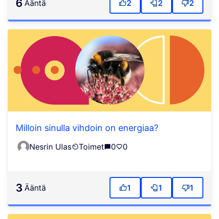
6
ääntä
2
2
2
Milloin sinulla vihdoin on energiaa?
Nesrin Ulas
Toimet
0
0
3
ääntä
1
1
1