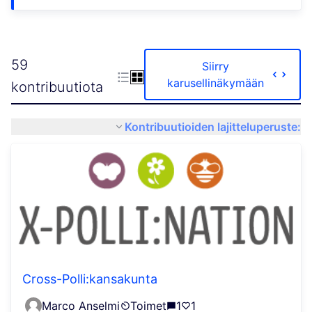
59
Siirry
karusellinäkymään
kontribuutiota
Kontribuutioiden lajitteluperuste:
Cross-Polli:kansakunta
Marco Anselmi
Toimet
1
1