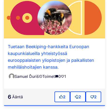
Tuetaan Beekiping-hankkeita Euroopan
kaupunkialueilla yhteistyössä
eurooppalaisten yliopistojen ja paikallisten
mehiläishoitajien kanssa.
Samuel Ďuriš
Toimet
0
1
6
ääntä
2
2
2