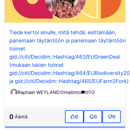
Tiede kertoi sinulle, mitä tehdä: esittämään,
panemaan täytäntöön ja panemaan täytäntöön
toimet
gid://citi/Decidim::Hashtag/463/EUGreenDeal
(mukaan lukien toimet
gid://citi/Decidim::Hashtag/464/EUBiodiversity2
ja gid://citi/Decidim::Hashtag/465/EUFarm2Fork)
Raphael WEYLAND
Hallinto
0
2
0
ääntä
0
0
0