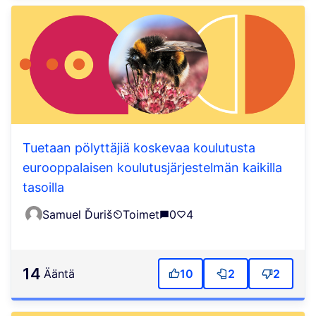
Tuetaan pölyttäjiä koskevaa koulutusta
eurooppalaisen koulutusjärjestelmän kaikilla
tasoilla
Samuel Ďuriš
Toimet
0
4
14
ääntä
10
2
2