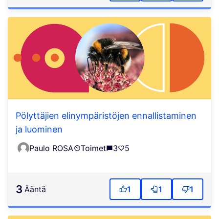
Pölyttäjien elinympäristöjen ennallistaminen
ja luominen
Paulo ROSA
Toimet
3
5
3
ääntä
1
1
1