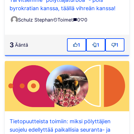
byrokratian kanssa, täällä vihreän kanssa!
Schulz Stephan
Toimet
0
0
3
ääntä
1
1
1
Tietopuutteista toimiin: miksi pölyttäjien
suojelu edellyttää paikallisia seuranta- ja