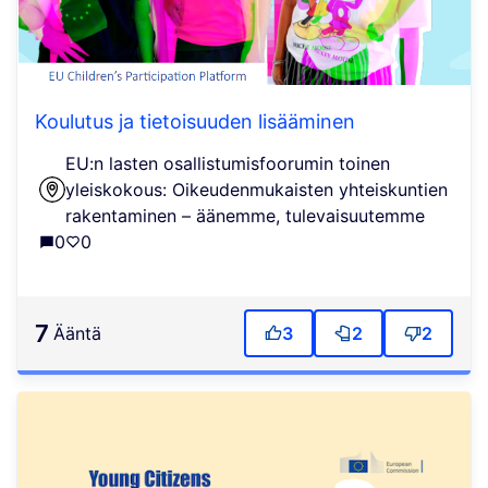
Koulutus ja tietoisuuden lisääminen
EU:n lasten osallistumisfoorumin toinen
yleiskokous: Oikeudenmukaisten yhteiskuntien
rakentaminen – äänemme, tulevaisuutemme
0
0
7
ääntä
3
2
2