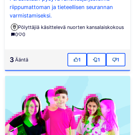
riippumattoman ja tieteellisen seurannan
varmistamiseksi.
Pölyttäjiä käsittelevä nuorten kansalaiskokous
0
0
3
ääntä
1
1
1