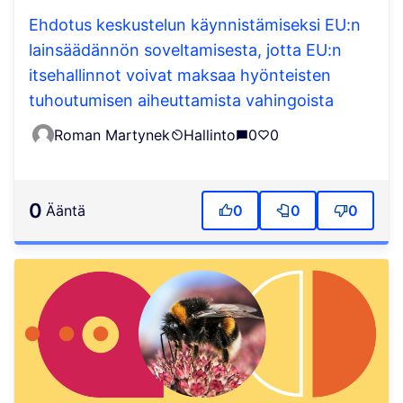
Ehdotus keskustelun käynnistämiseksi EU:n
lainsäädännön soveltamisesta, jotta EU:n
itsehallinnot voivat maksaa hyönteisten
tuhoutumisen aiheuttamista vahingoista
Roman Martynek
Hallinto
0
0
0
ääntä
0
0
0