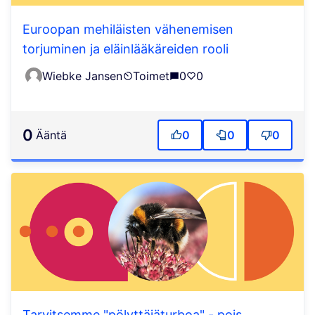
Euroopan mehiläisten vähenemisen
torjuminen ja eläinlääkäreiden rooli
Wiebke Jansen
Toimet
0
0
0
ääntä
0
0
0
Tarvitsemme "pölyttäjäturboa" - pois