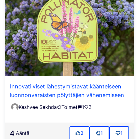
Innovatiiviset lähestymistavat käänteiseen
luonnonvaraisten pölyttäjien vähenemiseen
Keshvee Sekhda
Toimet
1
2
4
ääntä
2
1
1