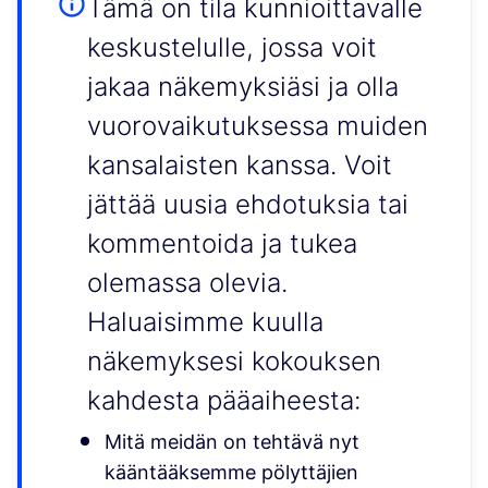
Tämä on tila kunnioittavalle
keskustelulle, jossa voit
jakaa näkemyksiäsi ja olla
vuorovaikutuksessa muiden
kansalaisten kanssa. Voit
jättää uusia ehdotuksia tai
kommentoida ja tukea
olemassa olevia.
Haluaisimme kuulla
näkemyksesi kokouksen
kahdesta pääaiheesta:
Mitä meidän on tehtävä nyt
kääntääksemme pölyttäjien