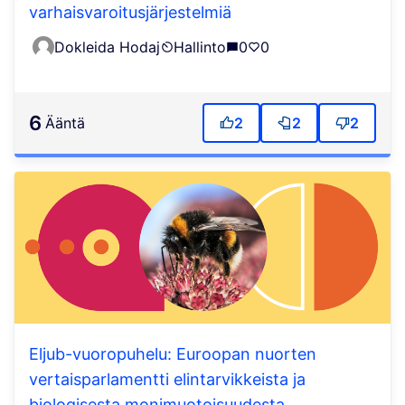
varhaisvaroitusjärjestelmiä
Dokleida Hodaj
Hallinto
0
0
6
ääntä
2
2
2
Eljub-vuoropuhelu: Euroopan nuorten
vertaisparlamentti elintarvikkeista ja
biologisesta monimuotoisuudesta