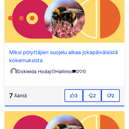
Miksi pölyttäjien suojelu alkaa jokapäiväisistä
kokemuksista
Dokleida Hodaj
Hallinto
0
0
7
ääntä
3
2
2