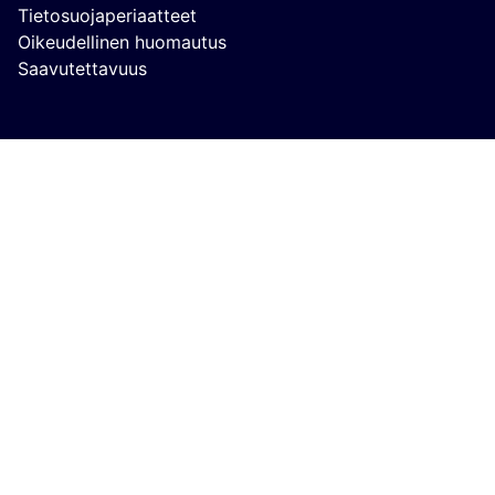
(Ulkoinen linkki)
Tietosuojaperiaatteet
(Ulkoinen linkki)
Oikeudellinen huomautus
Saavutettavuus