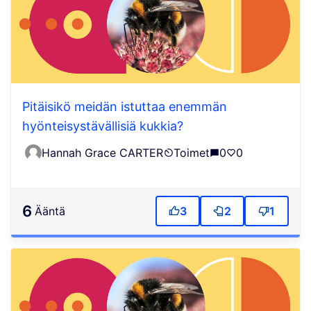
Pitäisikö meidän istuttaa enemmän
hyönteisystävällisiä kukkia?
Hannah Grace CARTER
Toimet
0
0
6
ääntä
3
2
1