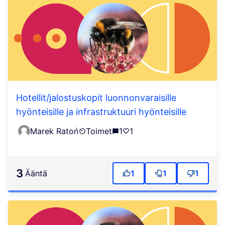
Hotellit/jalostuskopit luonnonvaraisille
hyönteisille ja infrastruktuuri hyönteisille
Marek Ratoń
Toimet
1
1
3
ääntä
1
1
1