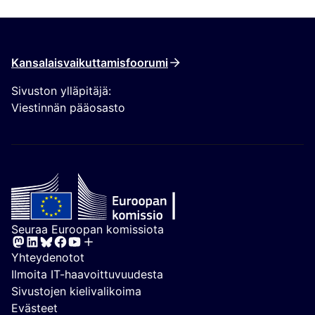
Kansalaisvaikuttamisfoorumi
Sivuston ylläpitäjä:
Viestinnän pääosasto
Seuraa Euroopan komissiota
(Ulkoinen linkki)
Yhteydenotot
(Ulkoinen linkki)
Ilmoita IT-haavoittuvuudesta
(Ulkoinen linkki)
Sivustojen kielivalikoima
(Ulkoinen linkki)
Evästeet