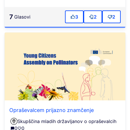
7
Glasovi
3
2
2
Opraševalcem prijazno znamčenje
Skupščina mladih državljanov o opraševalcih
0
0