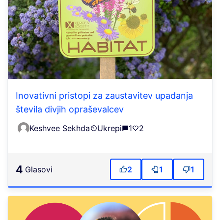
Inovativni pristopi za zaustavitev upadanja
števila divjih opraševalcev
Keshvee Sekhda
Ukrepi
1
2
4
Glasovi
2
1
1