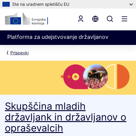
Ste na uradnem spletišču EU
Platforma za udejstvovanje državljanov
Prispevki
Skupščina mladih
državljank in državljanov o
opraševalcih