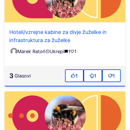
Hoteli/vzrejne kabine za divje žuželke in
infrastruktura za žuželke
Marek Ratoń
Ukrepi
1
1
3
Glasovi
1
1
1