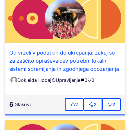
Od vrzeli v podatkih do ukrepanja: zakaj so
za zaščito opraševalcev potrebni lokalni
sistemi spremljanja in zgodnjega opozarjanja
Dokleida Hodaj
Upravljanje
0
0
6
Glasovi
2
2
2