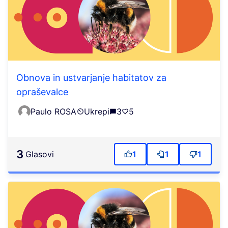
Obnova in ustvarjanje habitatov za
opraševalce
Paulo ROSA
Ukrepi
3
5
3
Glasovi
1
1
1