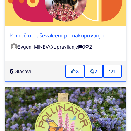
Pomoč opraševalcem pri nakupovanju
Evgeni MINEV
Upravljanje
0
2
6
Glasovi
3
2
1