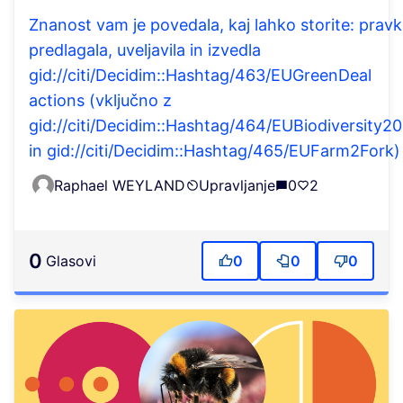
Znanost vam je povedala, kaj lahko storite: pravk
predlagala, uveljavila in izvedla
gid://citi/Decidim::Hashtag/463/EUGreenDeal
actions (vključno z
gid://citi/Decidim::Hashtag/464/EUBiodiversity2
in gid://citi/Decidim::Hashtag/465/EUFarm2Fork)
Raphael WEYLAND
Upravljanje
0
2
0
Glasovi
0
0
0