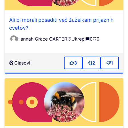
Ali bi morali posaditi več žuželkam prijaznih
cvetov?
Hannah Grace CARTER
Ukrepi
0
0
6
Glasovi
3
2
1