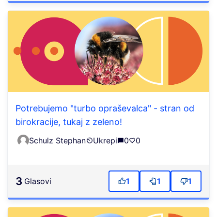
Potrebujemo "turbo opraševalca" - stran od
birokracije, tukaj z zeleno!
Schulz Stephan
Ukrepi
0
0
3
Glasovi
1
1
1