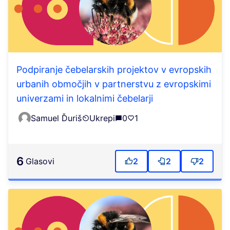
Podpiranje čebelarskih projektov v evropskih
urbanih območjih v partnerstvu z evropskimi
univerzami in lokalnimi čebelarji
Samuel Ďuriš
Ukrepi
0
1
6
Glasovi
2
2
2