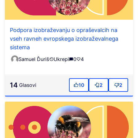
Podpora izobraževanju o opraševalcih na
vseh ravneh evropskega izobraževalnega
sistema
Samuel Ďuriš
Ukrepi
0
4
14
Glasovi
10
2
2