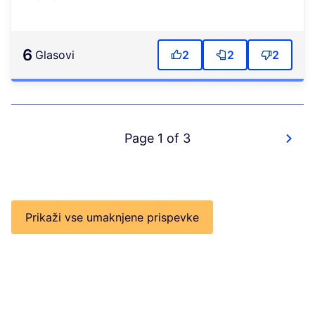
6
Glasovi
2
2
2
Page 1 of 3
Prikaži vse umaknjene prispevke