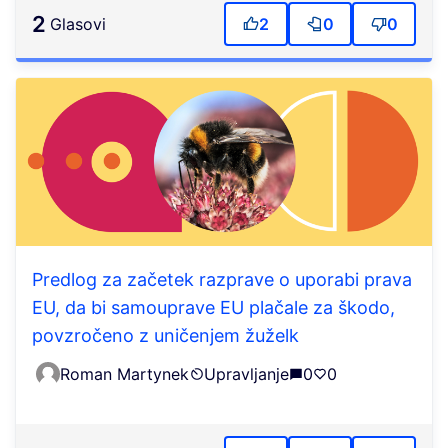
2
Glasovi
2
0
0
Predlog za začetek razprave o uporabi prava
EU, da bi samouprave EU plačale za škodo,
povzročeno z uničenjem žuželk
Roman Martynek
Upravljanje
0
0