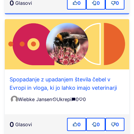
0
Glasovi
0
0
0
Spopadanje z upadanjem števila čebel v
Evropi in vloga, ki jo lahko imajo veterinarji
Wiebke Jansen
Ukrepi
0
0
0
Glasovi
0
0
0