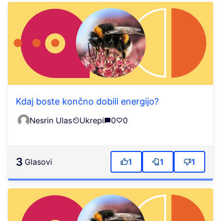
Kdaj boste končno dobili energijo?
Nesrin Ulas
Ukrepi
0
0
3
Glasovi
1
1
1