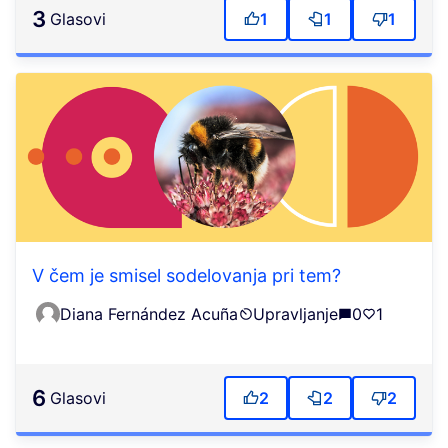
3
Glasovi
1
1
1
V čem je smisel sodelovanja pri tem?
Diana Fernández Acuña
Upravljanje
0
1
6
Glasovi
2
2
2