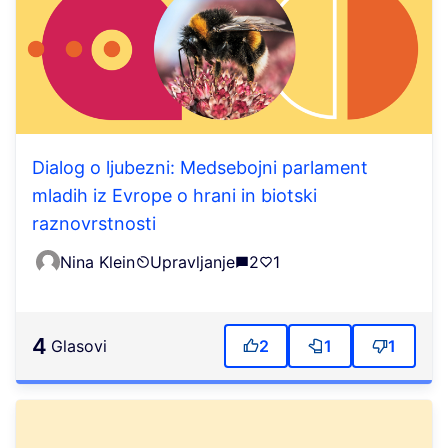
Dialog o ljubezni: Medsebojni parlament
mladih iz Evrope o hrani in biotski
raznovrstnosti
Nina Klein
Upravljanje
2
1
4
Glasovi
2
1
1