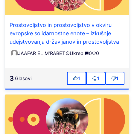
Prostovoljstvo in prostovoljstvo v okviru
evropske solidarnostne enote – izkušnje
udejstvovanja državljanov in prostovoljstva
JAAFAR EL M'RABET
Ukrepi
0
0
3
Glasovi
1
1
1