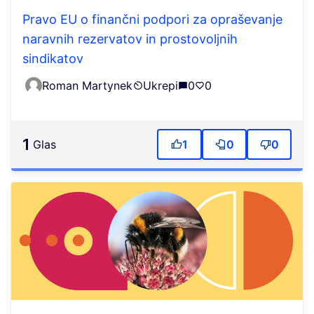
Pravo EU o finančni podpori za opraševanje
naravnih rezervatov in prostovoljnih
sindikatov
Roman Martynek
Ukrepi
0
0
1
Glas
1
0
0