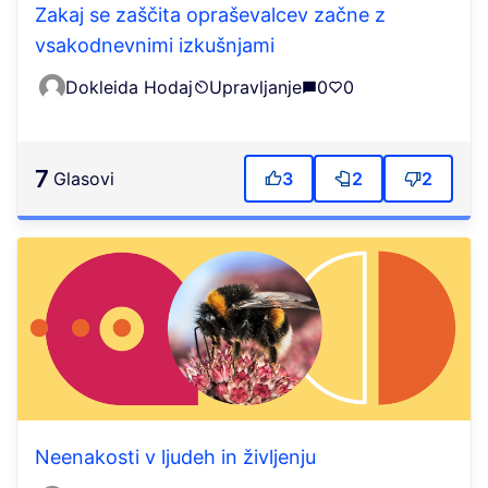
Zakaj se zaščita opraševalcev začne z
vsakodnevnimi izkušnjami
Dokleida Hodaj
Upravljanje
0
0
7
Glasovi
3
2
2
Neenakosti v ljudeh in življenju