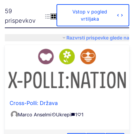
59
Vstop v pogled
vrtiljaka
prispevkov
Razvrsti prispevke glede na
Cross-Polli: Država
Marco Anselmi
Ukrepi
1
1