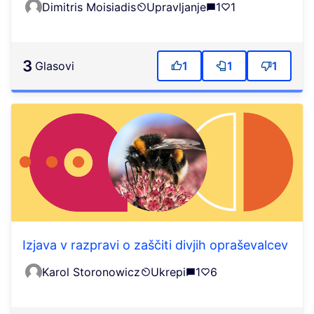
Dimitris Moisiadis
Upravljanje
1
1
3
Glasovi
1
1
1
Izjava v razpravi o zaščiti divjih opraševalcev
Karol Storonowicz
Ukrepi
1
6