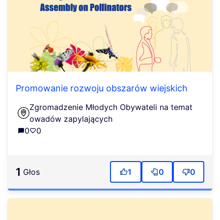
Promowanie rozwoju obszarów wiejskich
Zgromadzenie Młodych Obywateli na temat
owadów zapylających
0
0
1
głos
1
0
0