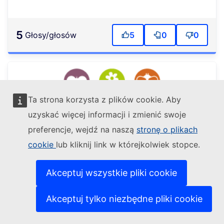
5
głosy/głosów
5
0
0
Ta strona korzysta z plików cookie. Aby
uzyskać więcej informacji i zmienić swoje
preferencje, wejdź na naszą
stronę o plikach
cookie
lub kliknij link w którejkolwiek stopce.
Cross-Polli:Naród
Akceptuj wszystkie pliki cookie
Marco Anselmi
Działania
1
1
Akceptuj tylko niezbędne pliki cookie
3
głosy/głosów
1
1
1