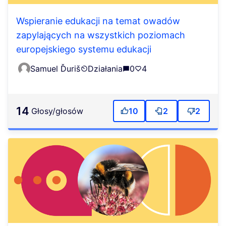
Wspieranie edukacji na temat owadów
zapylających na wszystkich poziomach
europejskiego systemu edukacji
Samuel Ďuriš
Działania
0
4
14
głosy/głosów
10
2
2