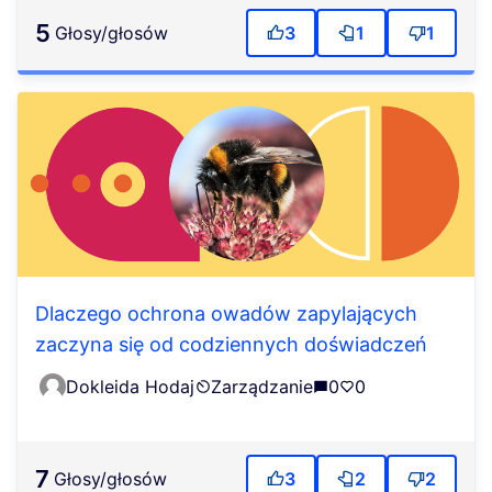
5
głosy/głosów
3
1
1
Dlaczego ochrona owadów zapylających
zaczyna się od codziennych doświadczeń
Dokleida Hodaj
Zarządzanie
0
0
7
głosy/głosów
3
2
2