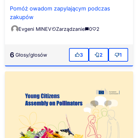
Pomóż owadom zapylającym podczas
zakupów
Evgeni MINEV
Zarządzanie
0
2
6
głosy/głosów
3
2
1