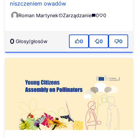
niszczeniem owadów
Roman Martynek
Zarządzanie
0
0
0
głosy/głosów
0
0
0