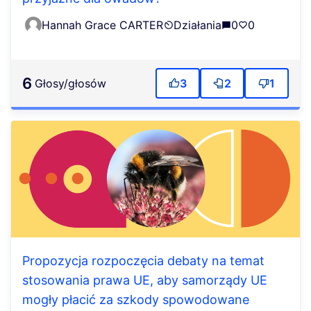
Hannah Grace CARTER
Działania
0
0
6
głosy/głosów
3
2
1
Propozycja rozpoczęcia debaty na temat
stosowania prawa UE, aby samorządy UE
mogły płacić za szkody spowodowane