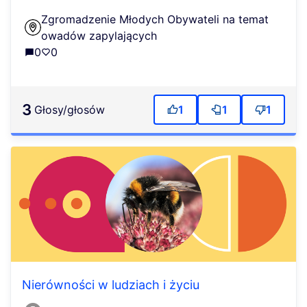
Zgromadzenie Młodych Obywateli na temat
owadów zapylających
0
0
3
głosy/głosów
1
1
1
Nierówności w ludziach i życiu