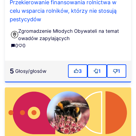
Przekierowanie finansowania rolnictwa w
celu wsparcia rolników, którzy nie stosują
pestycydów
Zgromadzenie Młodych Obywateli na temat
owadów zapylających
0
0
5
głosy/głosów
3
1
1