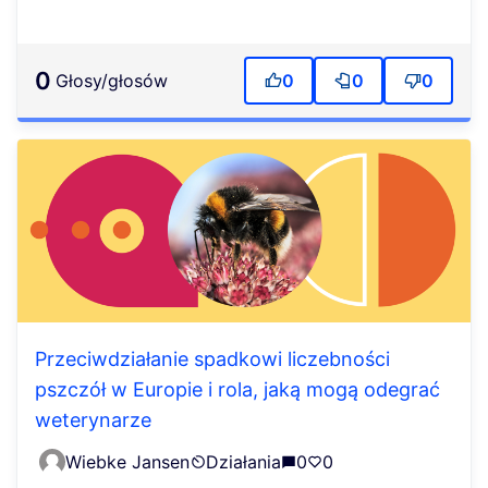
0
głosy/głosów
0
0
0
Przeciwdziałanie spadkowi liczebności
pszczół w Europie i rola, jaką mogą odegrać
weterynarze
Wiebke Jansen
Działania
0
0