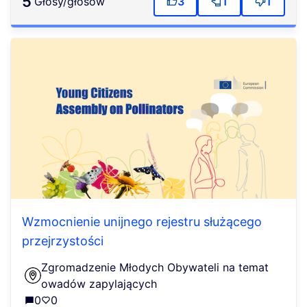
5
głosy/głosów
3
1
1
Wzmocnienie unijnego rejestru służącego
przejrzystości
Zgromadzenie Młodych Obywateli na temat
owadów zapylających
0
0