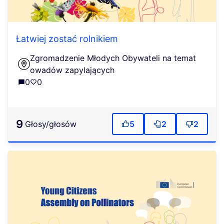
Łatwiej zostać rolnikiem
Zgromadzenie Młodych Obywateli na temat
owadów zapylających
0
0
9
głosy/głosów
5
2
2