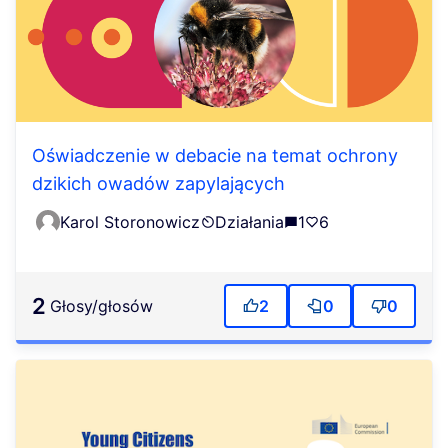
Oświadczenie w debacie na temat ochrony
dzikich owadów zapylających
Karol Storonowicz
Działania
1
6
2
głosy/głosów
2
0
0