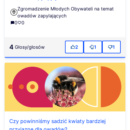
Zgromadzenie Młodych Obywateli na temat
owadów zapylających
0
0
4
głosy/głosów
2
1
1
Czy powinniśmy sadzić kwiaty bardziej
przyjazne dla owadów?