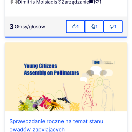
Dimitris Moisiadis
Zarządzanie
1
1
3
głosy/głosów
1
1
1
Sprawozdanie roczne na temat stanu
owadów zapylających