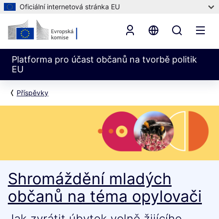
Oficiální internetová stránka EU
Platforma pro účast občanů na tvorbě politik
EU
Příspěvky
Shromáždění mladých
občanů na téma opylovači
Jak zvrátit úbytek volně žijícího