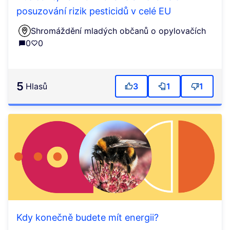
posuzování rizik pesticidů v celé EU
Shromáždění mladých občanů o opylovačích
0
0
5
Hlasů
3
1
1
Kdy konečně budete mít energii?