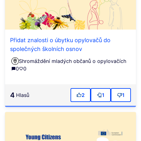
Přidat znalosti o úbytku opylovačů do
společných školních osnov
Shromáždění mladých občanů o opylovačích
0
0
4
Hlasů
2
1
1