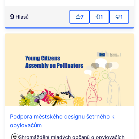
9
Hlasů
7
1
1
Podpora městského designu šetrného k
opylovačům
Shromáždění mladých občanů o opylovačích