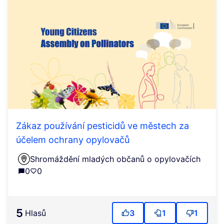
Zákaz používání pesticidů ve městech za
účelem ochrany opylovačů
Shromáždění mladých občanů o opylovačích
0
0
5
Hlasů
3
1
1