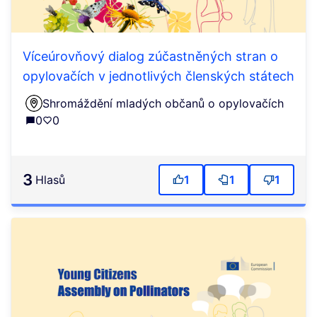
Víceúrovňový dialog zúčastněných stran o
opylovačích v jednotlivých členských státech
Shromáždění mladých občanů o opylovačích
0
0
3
Hlasů
1
1
1