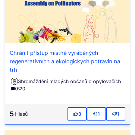
Chránit přístup místně vyráběných
regenerativních a ekologických potravin na
trh
Shromáždění mladých občanů o opylovačích
0
0
5
Hlasů
3
1
1