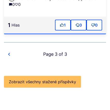
0
0
1
Hlas
1
0
0
Page 3 of 3
Zobrazit všechny stažené příspěvky