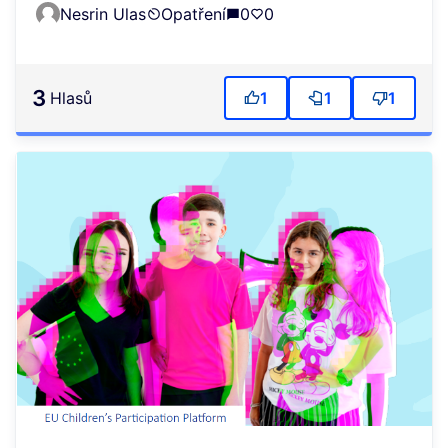
Nesrin Ulas
Opatření
0
0
3
Hlasů
1
1
1