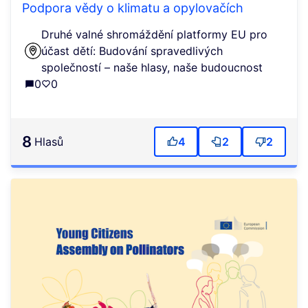
Podpora vědy o klimatu a opylovačích
Druhé valné shromáždění platformy EU pro
účast dětí: Budování spravedlivých
společností – naše hlasy, naše budoucnost
0
0
8
Hlasů
4
2
2