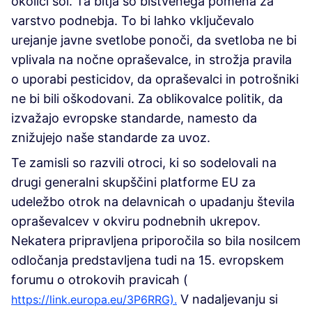
okolici šol. Ta bitja so bistvenega pomena za
varstvo podnebja. To bi lahko vključevalo
urejanje javne svetlobe ponoči, da svetloba ne bi
vplivala na nočne opraševalce, in strožja pravila
o uporabi pesticidov, da opraševalci in potrošniki
ne bi bili oškodovani. Za oblikovalce politik, da
izvažajo evropske standarde, namesto da
znižujejo naše standarde za uvoz.
Te zamisli so razvili otroci, ki so sodelovali na
drugi generalni skupščini platforme EU za
udeležbo otrok na delavnicah o upadanju števila
opraševalcev v okviru podnebnih ukrepov.
Nekatera pripravljena priporočila so bila nosilcem
odločanja predstavljena tudi na 15. evropskem
forumu o otrokovih pravicah (
(Zunanja povezava)
(Zunanja povezava)
V nadaljevanju si
https://link.europa.eu/3P6RRG).