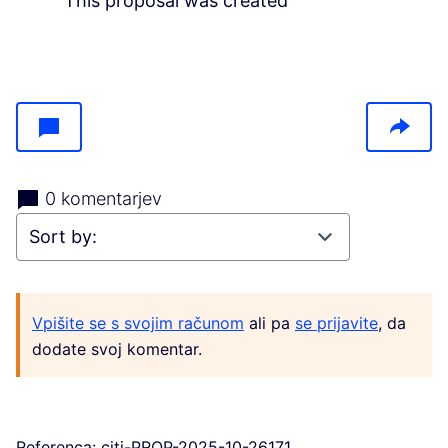
This proposal was created
0 komentarjev
Vpišite se s svojim računom
ali pa
se prijavite
, da
dodate svoj komentar.
Referenca: citi-PROP-2025-10-26171