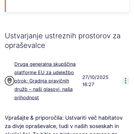
Ustvarjanje ustreznih prostorov za
opraševalce
Druga generalna skupščina
platforme EU za udeležbo
27/10/2025
Res
otrok: Gradnja pravičnih
16:27
družb – naši glasovi, naša
prihodnost
Vprašajte & priporočila: Ustvariti več habitatov
za divje opraševalce, tudi v naših soseskah in