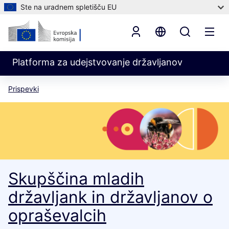
Ste na uradnem spletišču EU
Platforma za udejstvovanje državljanov
Prispevki
Skupščina mladih
državljank in državljanov o
opraševalcih