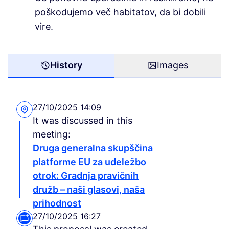
poškodujemo več habitatov, da bi dobili
vire.
History
Images
27/10/2025 14:09
It was discussed in this
meeting:
Druga generalna skupščina
platforme EU za udeležbo
otrok: Gradnja pravičnih
družb – naši glasovi, naša
prihodnost
27/10/2025 16:27