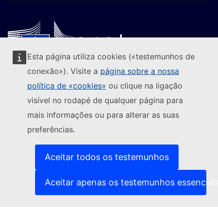
Esta página utiliza cookies («testemunhos de
Seguir a Comissão Europeia
conexão»). Visite a
página sobre a nossa
(Ligação externa)
Contacte-nos
política de «cookies»
ou clique na ligação
(Ligação exte
Comunicar uma vulnerabilidade informática
visível no rodapé de qualquer página para
(Ligação externa)
Línguas dos nossos websites
(Ligação externa)
Cookies
mais informações ou para alterar as suas
(Ligação externa)
Política de privacidade
preferências.
(Ligação externa)
Advertência jurídica
1
Acessibilidade
Aceitar todos os testemunhos
Voto
Aceitar apenas os testemunhos essenciai
1
0
0