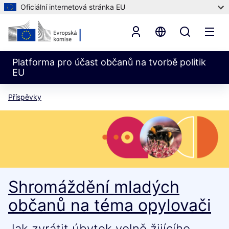
Oficiální internetová stránka EU
Platforma pro účast občanů na tvorbě politik
EU
Příspěvky
Shromáždění mladých
občanů na téma opylovači
Jak zvrátit úbytek volně žijícího