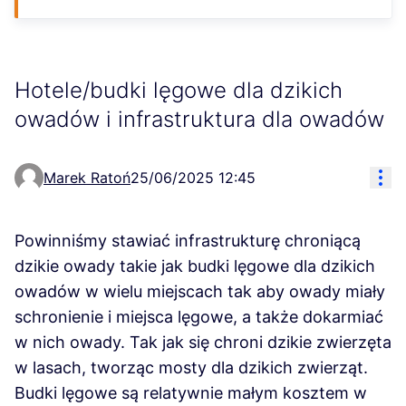
Hotele/budki lęgowe dla dzikich
owadów i infrastruktura dla owadów
Ovl
Marek Ratoń
25/06/2025 12:45
Powinniśmy stawiać infrastrukturę chroniącą
dzikie owady takie jak budki lęgowe dla dzikich
owadów w wielu miejscach tak aby owady miały
schronienie i miejsca lęgowe, a także dokarmiać
w nich owady. Tak jak się chroni dzikie zwierzęta
w lasach, tworząc mosty dla dzikich zwierząt.
Budki lęgowe są relatywnie małym kosztem w