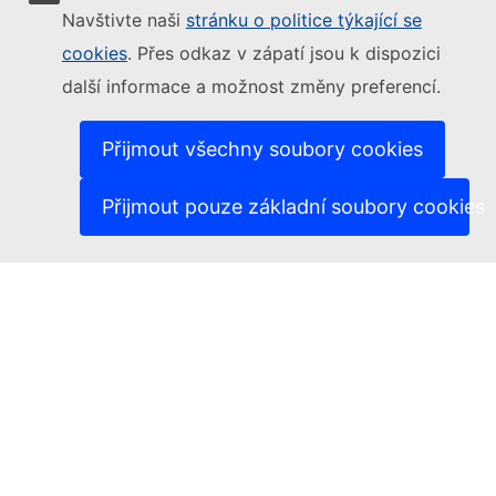
Navštivte naši
stránku o politice týkající se
(Ext
Jazyková politika na našich internetových stránkách
(Externí odkaz)
Cookies
cookies
. Přes odkaz v zápatí jsou k dispozici
(Externí odkaz)
Politika ochrany soukromí
další informace a možnost změny preferencí.
(Externí odkaz)
Právní upozornění
3
Dostupnost
Přijmout všechny soubory cookies
Hlasů
Přijmout pouze základní soubory cookies
1
1
1