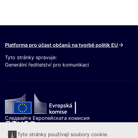
Platforma pro účast občanů na tvorbě politik EU
Tyto stránky spravuje:
Generální ředitelství pro komunikaci
Следвайте Европейската комисия
(Externí odkaz)
Kontakt
Tyto stránky používají soubory cookie.
(Externí odkaz)
Nahlásit zranitelnost IT