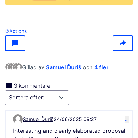
(Öppnas i en ny flik)
Actions
Filtrera resultat: Actions
Gillad av
Samuel Ďuriš
och
4 fler
3 kommentarer
Samuel Ďuriš
24/06/2025 09:27
…
Kommentar 13333
Interesting and clearly elaborated proposal