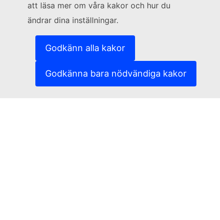
(Extern länk)
Kakor (cookies)
att läsa mer om våra kakor och hur du
(Extern länk)
Integritetspolicy
ändrar dina inställningar.
(Extern länk)
Rättsligt meddelande
3
Tillgänglighet
Godkänn alla kakor
röster
Godkänna bara nödvändiga kakor
1
1
1