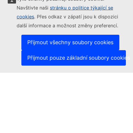
(Externí odkaz)
Nahlásit zranitelnost IT
Navštivte naši
stránku o politice týkající se
(Ext
Jazyková politika na našich internetových stránkách
(Externí odkaz)
Cookies
cookies
. Přes odkaz v zápatí jsou k dispozici
(Externí odkaz)
Politika ochrany soukromí
další informace a možnost změny preferencí.
(Externí odkaz)
Právní upozornění
3
Dostupnost
Přijmout všechny soubory cookies
Hlasů
Přijmout pouze základní soubory cookies
1
1
1