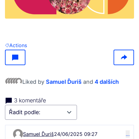
(Otevře se v nové kartě)
Actions
Filtrovat výsledky pro: Actions
Liked by
Samuel Ďuriš
and
4 dalších
3 komentáře
Samuel Ďuriš
24/06/2025 09:27
…
Komentář 13333