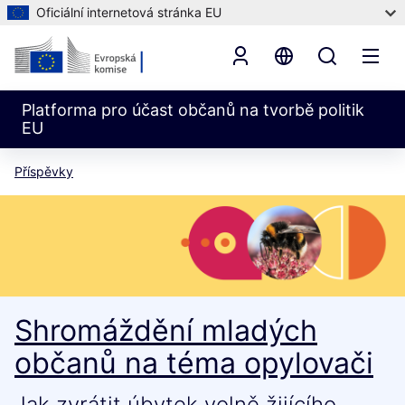
Oficiální internetová stránka EU
Platforma pro účast občanů na tvorbě politik
EU
Příspěvky
Shromáždění mladých
občanů na téma opylovači
Jak zvrátit úbytek volně žijícího