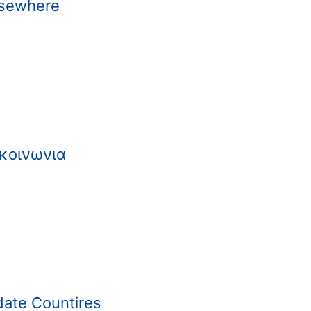
lsewhere
 κοινωνια
date Countires