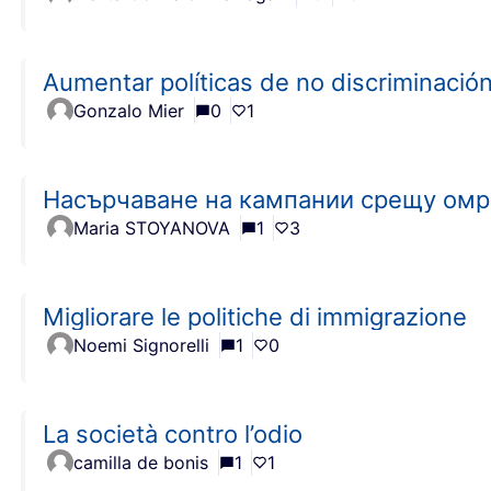
Aumentar políticas de no discriminació
Gonzalo Mier
0
1
Насърчаване на кампании срещу омр
Maria STOYANOVA
1
3
Migliorare le politiche di immigrazione
Noemi Signorelli
1
0
La società contro l’odio
camilla de bonis
1
1