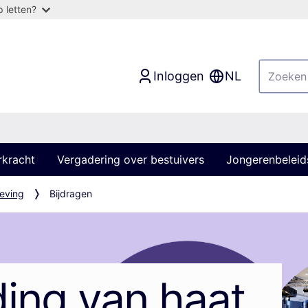
 letten?
Inloggen
NL
rkracht
Vergadering over bestuivers
Jongerenbeleid
leving
Bijdragen
ding van haat