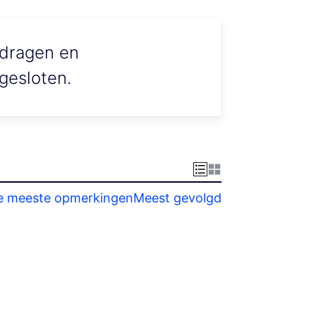
jdragen en
gesloten.
e meeste opmerkingen
Meest gevolgd