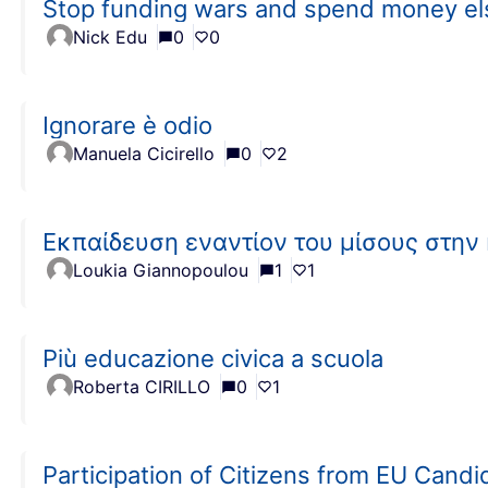
Stop funding wars and spend money e
Nick Edu
0
0
Ignorare è odio
Manuela Cicirello
0
2
Εκπαίδευση εναντίον του μίσους στην
Loukia Giannopoulou
1
1
Più educazione civica a scuola
Roberta CIRILLO
0
1
Participation of Citizens from EU Candi