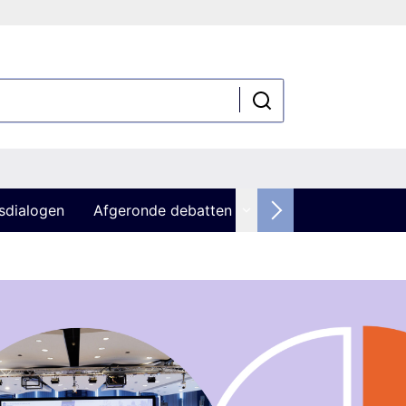
sdialogen
Afgeronde debatten