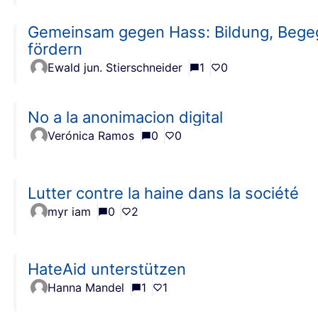
Gemeinsam gegen Hass: Bildung, Bege
fördern
Ewald jun. Stierschneider
1
0
No a la anonimacion digital
Verónica Ramos
0
0
Lutter contre la haine dans la société
myr iam
0
2
HateAid unterstützen
Hanna Mandel
1
1