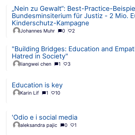
„Nein zu Gewalt“: Best-Practice-Beispi
Bundesminsiterium für Justiz - 2 Mio. 
Kinderschutz-Kampagne
Johannes Muhr
0
2
"Building Bridges: Education and Empa
Hatred in Society"
liangwei chen
1
3
Education is key
Karin Lif
1
10
'Odio e i social media
aleksandra pajic
0
1