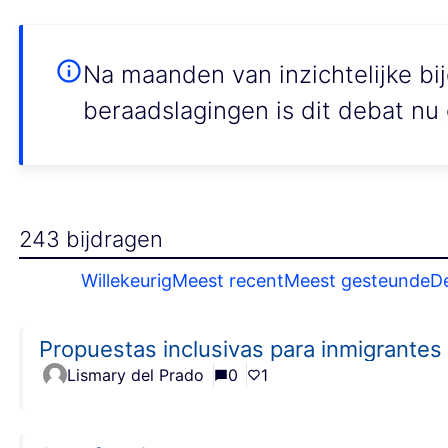
Na maanden van inzichtelijke bi
beraadslagingen is dit debat nu 
243 bijdragen
Willekeurig
Meest recent
Meest gesteunde
D
Propuestas inclusivas para inmigrantes
Lismary del Prado
0
1