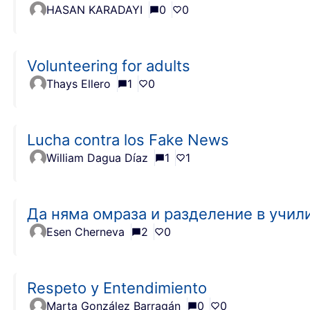
HASAN KARADAYI
0
0
Volunteering for adults
Thays Ellero
1
0
Lucha contra los Fake News
William Dagua Díaz
1
1
Да няма омраза и разделение в учил
Esen Cherneva
2
0
Respeto y Entendimiento
Marta González Barragán
0
0