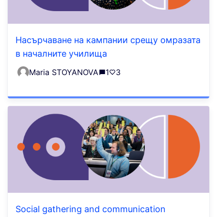
Насърчаване на кампании срещу омразата
в началните училища
Maria STOYANOVA
1
3
Social gathering and communication