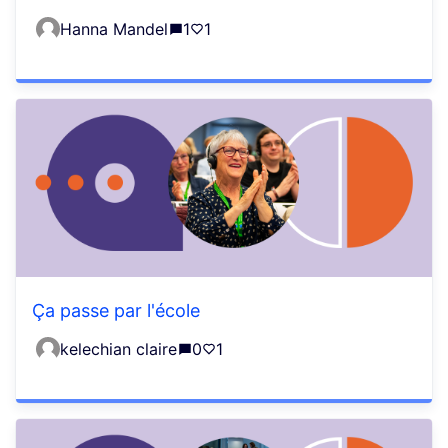
Hanna Mandel
1
1
Ça passe par l'école
kelechian claire
0
1