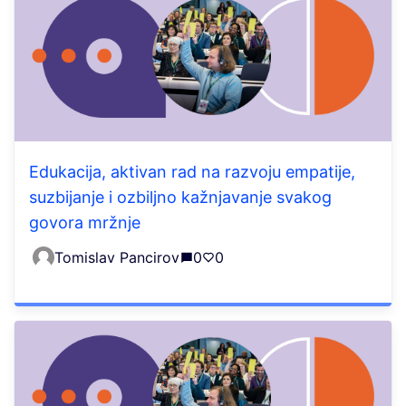
Edukacija, aktivan rad na razvoju empatije,
suzbijanje i ozbiljno kažnjavanje svakog
govora mržnje
Tomislav Pancirov
0
0