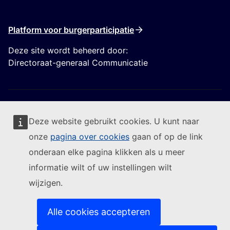
Platform voor burgerparticipatie
Deze site wordt beheerd door:
Directoraat-generaal Communicatie
Deze website gebruikt cookies. U kunt naar
onze
pagina over cookies
gaan of op de link
Volg de Europese Commissie
onderaan elke pagina klikken als u meer
informatie wilt of uw instellingen wilt
(Externe link)
Contact
wijzigen.
(Externe link)
Een IT-kwetsbaarheid melden
(Externe link)
Talen op onze websites
(Externe link)
Cookies
Alle cookies accepteren
(Externe link)
Privacybeleid