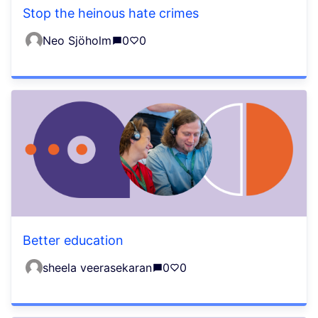
Stop the heinous hate crimes
Neo Sjöholm
0
0
Better education
sheela veerasekaran
0
0