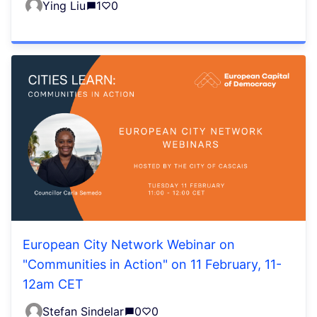
Ying Liu
1
0
European City Network Webinar on
"Communities in Action" on 11 February, 11-
12am CET
Stefan Sindelar
0
0