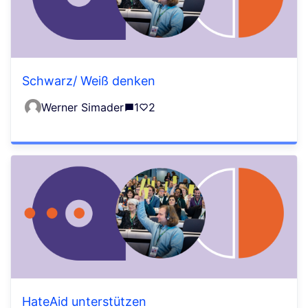
Schwarz/ Weiß denken
Werner Simader
1
2
HateAid unterstützen