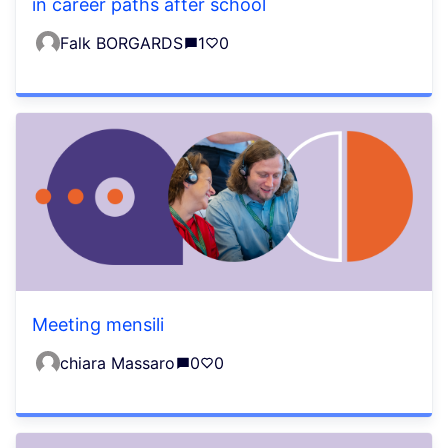
in career paths after school
Falk BORGARDS
1
0
Meeting mensili
chiara Massaro
0
0