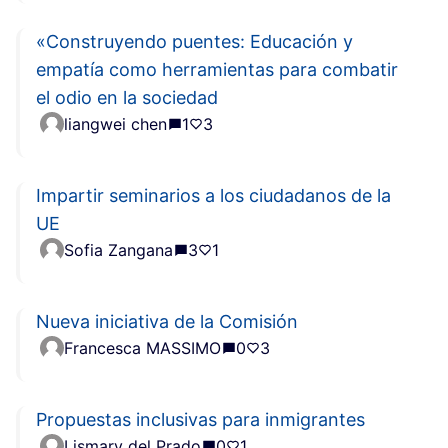
«Construyendo puentes: Educación y
empatía como herramientas para combatir
el odio en la sociedad
liangwei chen
1
3
Impartir seminarios a los ciudadanos de la
UE
Sofia Zangana
3
1
Nueva iniciativa de la Comisión
Francesca MASSIMO
0
3
Propuestas inclusivas para inmigrantes
Lismary del Prado
0
1