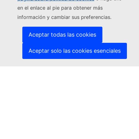
en el enlace al pie para obtener más
(Enlace externo)
Contacto
información y cambiar sus preferencias.
(Enlace externo)
Notificar una vulnerabilidad informática
(Enlace externo)
Idiomas en nuestros sitios web
(Enlace externo)
Cookies
Aceptar todas las cookies
(Enlace externo)
Política de privacidad
(Enlace externo)
Aviso jurídico
Aceptar solo las cookies esenciales
Accesibilidad