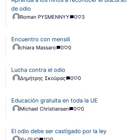
de odio
Roman PYSMENNYY
0
3
Encuentro con mensili
chiara Massaro
0
0
Lucha contra el odio
Δημήτρης Σκούρας
0
0
Educación gratuita en toda la UE
Michael Christiansen
0
0
El odio debe ser castigado por la ley
Yu GUO
1
0