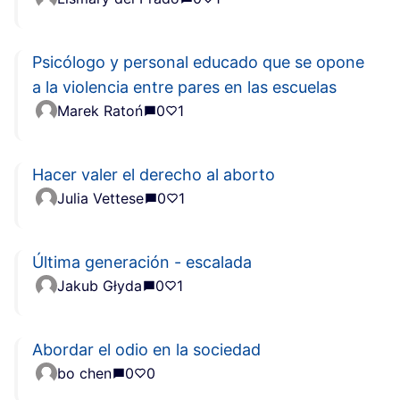
Psicólogo y personal educado que se opone
a la violencia entre pares en las escuelas
Marek Ratoń
0
1
Hacer valer el derecho al aborto
Julia Vettese
0
1
Última generación - escalada
Jakub Głyda
0
1
Abordar el odio en la sociedad
bo chen
0
0