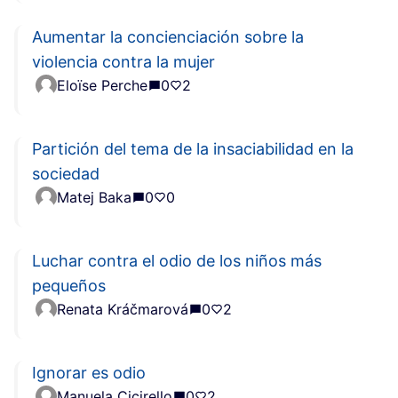
Aumentar la concienciación sobre la
violencia contra la mujer
Eloïse Perche
0
2
Partición del tema de la insaciabilidad en la
sociedad
Matej Baka
0
0
Luchar contra el odio de los niños más
pequeños
Renata Kráčmarová
0
2
Ignorar es odio
Manuela Cicirello
0
2