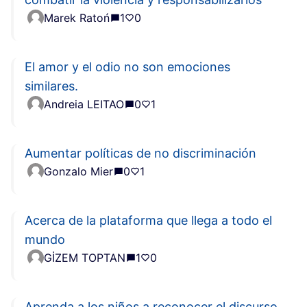
Marek Ratoń
1
0
El amor y el odio no son emociones
similares.
Andreia LEITAO
0
1
Aumentar políticas de no discriminación
Gonzalo Mier
0
1
Acerca de la plataforma que llega a todo el
mundo
GİZEM TOPTAN
1
0
Aprenda a los niños a reconocer el discurso