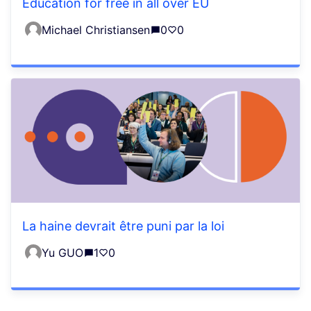
Education for free in all over EU
Michael Christiansen
0
0
La haine devrait être puni par la loi
Yu GUO
1
0