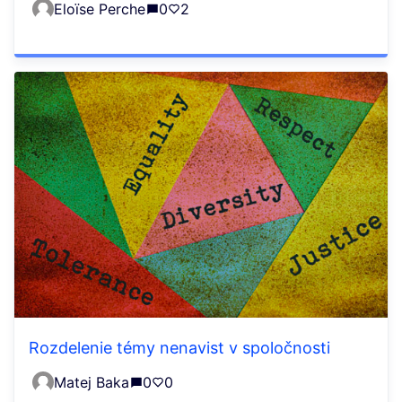
Eloïse Perche
0
2
Rozdelenie témy nenavist v spoločnosti
Matej Baka
0
0