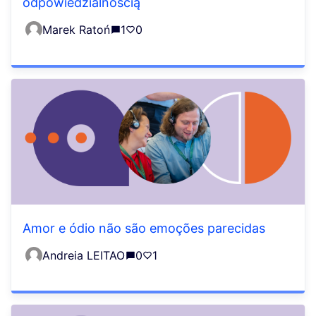
odpowiedzialnością
Marek Ratoń
1
0
Amor e ódio não são emoções parecidas
Andreia LEITAO
0
1