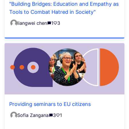
"Building Bridges: Education and Empathy as
Tools to Combat Hatred in Society"
liangwei chen
1
3
Providing seminars to EU citizens
Sofia Zangana
3
1