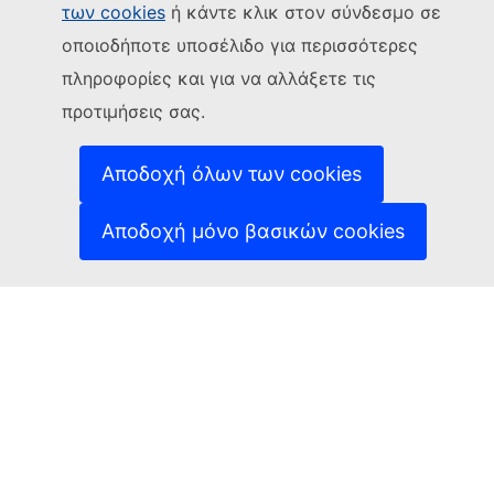
των cookies
ή κάντε κλικ στον σύνδεσμο σε
Ακολουθήστε την Ευρωπαϊκή Επιτροπή
οποιοδήποτε υποσέλιδο για περισσότερες
(Εξωτερική σύνδεση)
Επικοινωνήστε μαζί μας
πληροφορίες και για να αλλάξετε τις
(Εξωτερική σύνδεση)
Αναφορά τρωτού σημείου ΤΠ
προτιμήσεις σας.
Γλώσσες στις οποίες είναι διαθέσιμοι οι ιστότοποί
(Εξωτερική σύνδεση)
μας
(Εξωτερική σύνδεση)
Cookies
Αποδοχή όλων των cookies
(Εξωτερική σύνδεση)
Πολιτική απορρήτου
(Εξωτερική σύνδεση
Ανακοίνωση νομικού περιεχομένου
Αποδοχή μόνο βασικών cookies
Δυνατότητα πρόσβασης