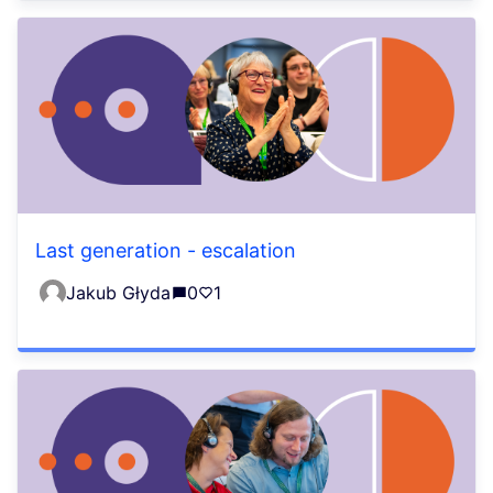
Last generation - escalation
Jakub Głyda
0
1