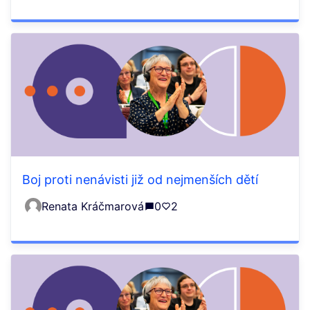
Boj proti nenávisti již od nejmenších dětí
Renata Kráčmarová
0
2