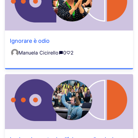
Ignorare è odio
Manuela Cicirello
0
2